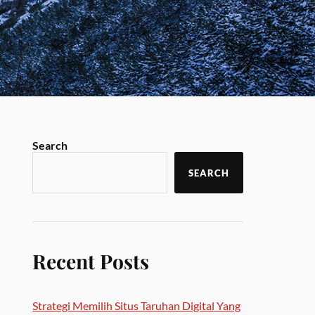
Search
SEARCH
Recent Posts
Strategi Memilih Situs Taruhan Digital Yang