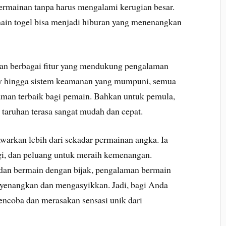
rmainan tanpa harus mengalami kerugian besar.
ain togel bisa menjadi hiburan yang menenangkan
n berbagai fitur yang mendukung pengalaman
dly hingga sistem keamanan yang mumpuni, semua
man terbaik bagi pemain. Bahkan untuk pemula,
 taruhan terasa sangat mudah dan cepat.
warkan lebih dari sekadar permainan angka. Ia
egi, dan peluang untuk meraih kemenangan.
 dan bermain dengan bijak, pengalaman bermain
nyenangkan dan mengasyikkan. Jadi, bagi Anda
encoba dan merasakan sensasi unik dari