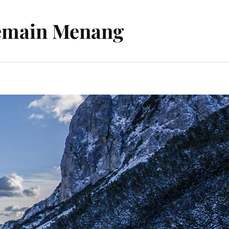
Pemain Menang