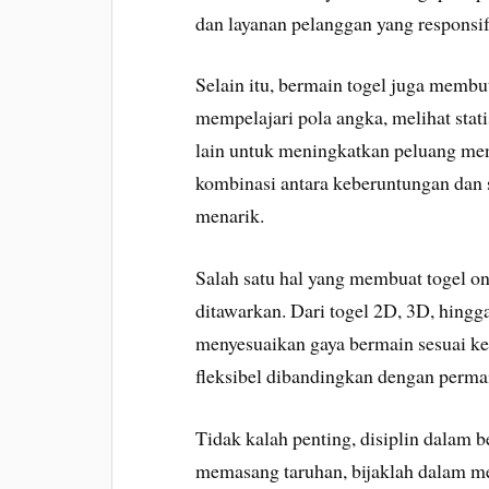
dan layanan pelanggan yang responsif
Selain itu, bermain togel juga membut
mempelajari pola angka, melihat sta
lain untuk meningkatkan peluang men
kombinasi antara keberuntungan dan 
menarik.
Salah satu hal yang membuat togel on
ditawarkan. Dari togel 2D, 3D, hingg
menyesuaikan gaya bermain sesuai ke
fleksibel dibandingkan dengan perma
Tidak kalah penting, disiplin dalam 
memasang taruhan, bijaklah dalam m