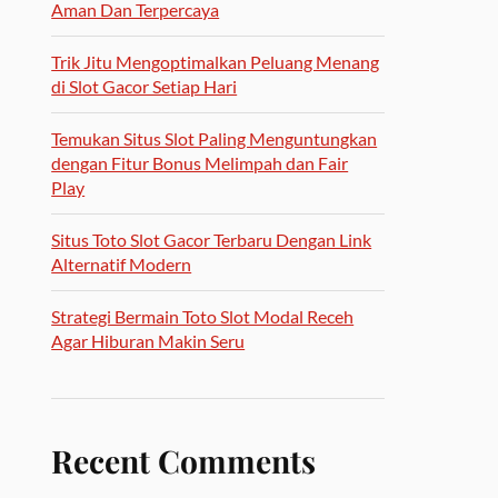
Aman Dan Terpercaya
Trik Jitu Mengoptimalkan Peluang Menang
di Slot Gacor Setiap Hari
Temukan Situs Slot Paling Menguntungkan
dengan Fitur Bonus Melimpah dan Fair
Play
Situs Toto Slot Gacor Terbaru Dengan Link
Alternatif Modern
Strategi Bermain Toto Slot Modal Receh
Agar Hiburan Makin Seru
Recent Comments