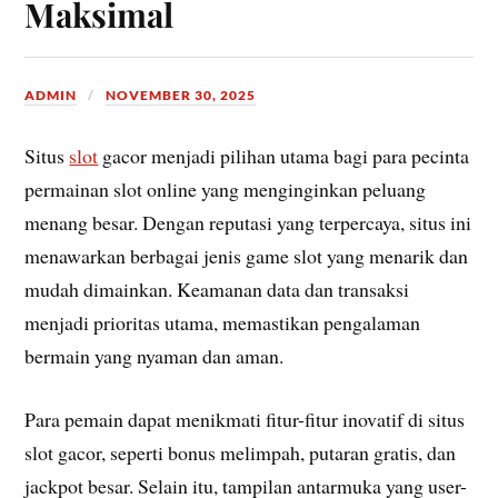
Maksimal
ADMIN
NOVEMBER 30, 2025
Situs
slot
gacor menjadi pilihan utama bagi para pecinta
permainan slot online yang menginginkan peluang
menang besar. Dengan reputasi yang terpercaya, situs ini
menawarkan berbagai jenis game slot yang menarik dan
mudah dimainkan. Keamanan data dan transaksi
menjadi prioritas utama, memastikan pengalaman
bermain yang nyaman dan aman.
Para pemain dapat menikmati fitur-fitur inovatif di situs
slot gacor, seperti bonus melimpah, putaran gratis, dan
jackpot besar. Selain itu, tampilan antarmuka yang user-