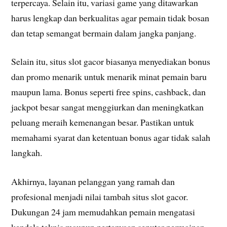
terpercaya. Selain itu, variasi game yang ditawarkan
harus lengkap dan berkualitas agar pemain tidak bosan
dan tetap semangat bermain dalam jangka panjang.
Selain itu, situs slot gacor biasanya menyediakan bonus
dan promo menarik untuk menarik minat pemain baru
maupun lama. Bonus seperti free spins, cashback, dan
jackpot besar sangat menggiurkan dan meningkatkan
peluang meraih kemenangan besar. Pastikan untuk
memahami syarat dan ketentuan bonus agar tidak salah
langkah.
Akhirnya, layanan pelanggan yang ramah dan
profesional menjadi nilai tambah situs slot gacor.
Dukungan 24 jam memudahkan pemain mengatasi