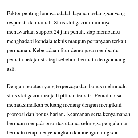
Faktor penting lainnya adalah layanan pelanggan yang
responsif dan ramah. Situs slot gacor umumnya
menawarkan support 24 jam penuh, siap membantu
menghadapi kendala teknis maupun pertanyaan terkait
permainan. Keberadaan fitur demo juga membantu
pemain belajar strategi sebelum bermain dengan uang
asli.
Dengan reputasi yang terpercaya dan bonus melimpah,
situs slot gacor menjadi pilihan terbaik. Pemain bisa
memaksimalkan peluang menang dengan mengikuti
promosi dan bonus harian. Keamanan serta kenyamanan
bermain menjadi prioritas utama, sehingga pengalaman
bermain tetap menyenangkan dan menguntungkan