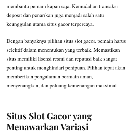
membantu pemain kapan saja. Kemudahan transaksi
deposit dan penarikan juga menjadi salah satu
keunggulan utama situs gacor terpercaya.
Dengan banyaknya pilihan situs slot gacor, pemain harus
selektif dalam menentukan yang terbaik. Memastikan
situs memiliki lisensi resmi dan reputasi baik sangat
penting untuk menghindari penipuan. Pilihan tepat akan
memberikan pengalaman bermain aman,
menyenangkan, dan peluang kemenangan maksimal.
Situs Slot Gacor yang
Menawarkan Variasi