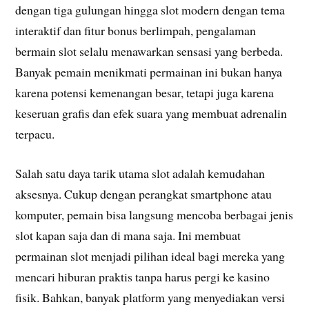
dengan tiga gulungan hingga slot modern dengan tema
interaktif dan fitur bonus berlimpah, pengalaman
bermain slot selalu menawarkan sensasi yang berbeda.
Banyak pemain menikmati permainan ini bukan hanya
karena potensi kemenangan besar, tetapi juga karena
keseruan grafis dan efek suara yang membuat adrenalin
terpacu.
Salah satu daya tarik utama slot adalah kemudahan
aksesnya. Cukup dengan perangkat smartphone atau
komputer, pemain bisa langsung mencoba berbagai jenis
slot kapan saja dan di mana saja. Ini membuat
permainan slot menjadi pilihan ideal bagi mereka yang
mencari hiburan praktis tanpa harus pergi ke kasino
fisik. Bahkan, banyak platform yang menyediakan versi