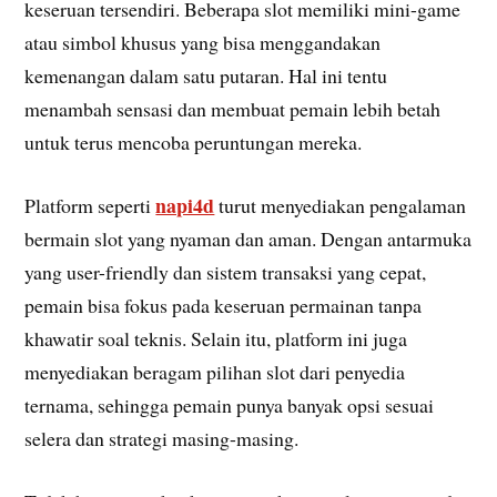
keseruan tersendiri. Beberapa slot memiliki mini-game
atau simbol khusus yang bisa menggandakan
kemenangan dalam satu putaran. Hal ini tentu
menambah sensasi dan membuat pemain lebih betah
untuk terus mencoba peruntungan mereka.
napi4d
Platform seperti
turut menyediakan pengalaman
bermain slot yang nyaman dan aman. Dengan antarmuka
yang user-friendly dan sistem transaksi yang cepat,
pemain bisa fokus pada keseruan permainan tanpa
khawatir soal teknis. Selain itu, platform ini juga
menyediakan beragam pilihan slot dari penyedia
ternama, sehingga pemain punya banyak opsi sesuai
selera dan strategi masing-masing.