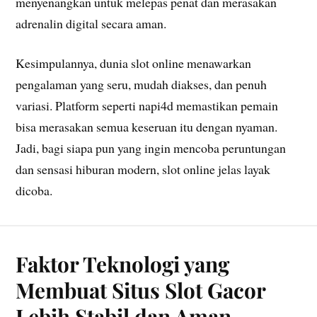
menyenangkan untuk melepas penat dan merasakan
adrenalin digital secara aman.
Kesimpulannya, dunia slot online menawarkan
pengalaman yang seru, mudah diakses, dan penuh
variasi. Platform seperti napi4d memastikan pemain
bisa merasakan semua keseruan itu dengan nyaman.
Jadi, bagi siapa pun yang ingin mencoba peruntungan
dan sensasi hiburan modern, slot online jelas layak
dicoba.
Faktor Teknologi yang
Membuat Situs Slot Gacor
Lebih Stabil dan Aman