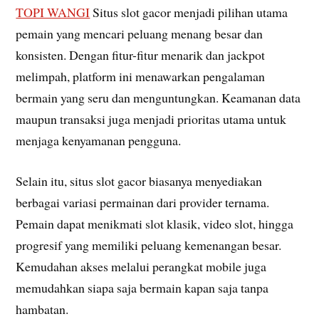
TOPI WANGI
Situs slot gacor menjadi pilihan utama
pemain yang mencari peluang menang besar dan
konsisten. Dengan fitur-fitur menarik dan jackpot
melimpah, platform ini menawarkan pengalaman
bermain yang seru dan menguntungkan. Keamanan data
maupun transaksi juga menjadi prioritas utama untuk
menjaga kenyamanan pengguna.
Selain itu, situs slot gacor biasanya menyediakan
berbagai variasi permainan dari provider ternama.
Pemain dapat menikmati slot klasik, video slot, hingga
progresif yang memiliki peluang kemenangan besar.
Kemudahan akses melalui perangkat mobile juga
memudahkan siapa saja bermain kapan saja tanpa
hambatan.