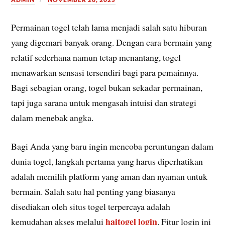
Permainan togel telah lama menjadi salah satu hiburan
yang digemari banyak orang. Dengan cara bermain yang
relatif sederhana namun tetap menantang, togel
menawarkan sensasi tersendiri bagi para pemainnya.
Bagi sebagian orang, togel bukan sekadar permainan,
tapi juga sarana untuk mengasah intuisi dan strategi
dalam menebak angka.
Bagi Anda yang baru ingin mencoba peruntungan dalam
dunia togel, langkah pertama yang harus diperhatikan
adalah memilih platform yang aman dan nyaman untuk
bermain. Salah satu hal penting yang biasanya
disediakan oleh situs togel terpercaya adalah
haitogel login
kemudahan akses melalui
. Fitur login ini