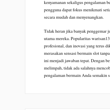
kenyamanan sekaligus pengalaman b
pengguna dapat fokus menikmati set
secara mudah dan menyenangkan.
Tidak heran jika banyak penggemar jud
utama mereka. Popularitas warisan138
profesional, dan inovasi yang terus d
merasakan sensasi bermain slot tanp
ini menjadi jawaban tepat. Dengan be
melimpah, tidak ada salahnya mencob
pengalaman bermain Anda semakin s