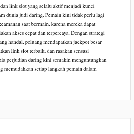
dan link slot yang selalu aktif menjadi kunci
m dunia judi daring. Pemain kini tidak perlu lagi
 keamanan saat bermain, karena mereka dapat
kan akses cepat dan terpercaya. Dengan strategi
yang handal, peluang mendapatkan jackpot besar
kan link slot terbaik, dan rasakan sensasi
nia perjudian daring kini semakin menguntungkan
ng memudahkan setiap langkah pemain dalam