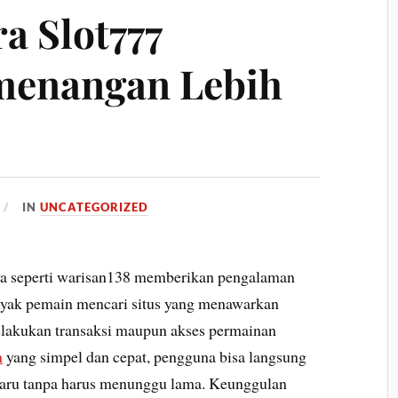
a Slot777
menangan Lebih
IN
UNCATEGORIZED
ya seperti warisan138 memberikan pengalaman
anyak pemain mencari situs yang menawarkan
akukan transaksi maupun akses permainan
n
yang simpel dan cepat, pengguna bisa langsung
baru tanpa harus menunggu lama. Keunggulan