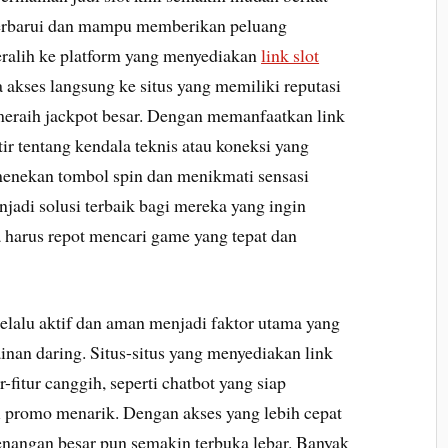
iperbarui dan mampu memberikan peluang
ralih ke platform yang menyediakan
link slot
 akses langsung ke situs yang memiliki reputasi
raih jackpot besar. Dengan memanfaatkan link
tir tentang kendala teknis atau koneksi yang
menekan tombol spin dan menikmati sensasi
jadi solusi terbaik bagi mereka yang ingin
harus repot mencari game yang tepat dan
 selalu aktif dan aman menjadi faktor utama yang
inan daring. Situs-situs yang menyediakan link
-fitur canggih, seperti chatbot yang siap
promo menarik. Dengan akses yang lebih cepat
nangan besar pun semakin terbuka lebar. Banyak