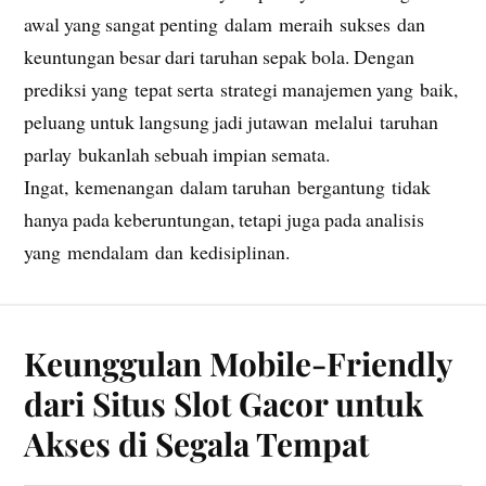
awal yang sangat penting dalam meraih sukses dan
keuntungan besar dari taruhan sepak bola. Dengan
prediksi yang tepat serta strategi manajemen yang baik,
peluang untuk langsung jadi jutawan melalui taruhan
parlay bukanlah sebuah impian semata.
Ingat, kemenangan dalam taruhan bergantung tidak
hanya pada keberuntungan, tetapi juga pada analisis
yang mendalam dan kedisiplinan.
Keunggulan Mobile-Friendly
dari Situs Slot Gacor untuk
Akses di Segala Tempat