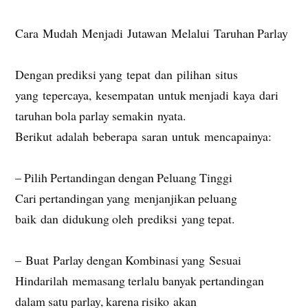
Cara Mudah Menjadi Jutawan Melalui Taruhan Parlay
Dengan prediksi yang tepat dan pilihan situs
yang tepercaya, kesempatan untuk menjadi kaya dari
taruhan bola parlay semakin nyata.
Berikut adalah beberapa saran untuk mencapainya:
– Pilih Pertandingan dengan Peluang Tinggi
Cari pertandingan yang menjanjikan peluang
baik dan didukung oleh prediksi yang tepat.
– Buat Parlay dengan Kombinasi yang Sesuai
Hindarilah memasang terlalu banyak pertandingan
dalam satu parlay, karena risiko akan