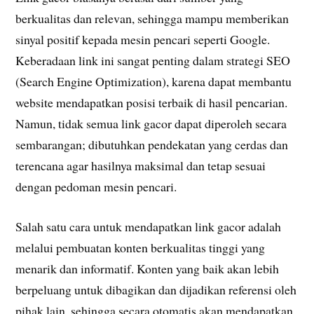
berkualitas dan relevan, sehingga mampu memberikan
sinyal positif kepada mesin pencari seperti Google.
Keberadaan link ini sangat penting dalam strategi SEO
(Search Engine Optimization), karena dapat membantu
website mendapatkan posisi terbaik di hasil pencarian.
Namun, tidak semua link gacor dapat diperoleh secara
sembarangan; dibutuhkan pendekatan yang cerdas dan
terencana agar hasilnya maksimal dan tetap sesuai
dengan pedoman mesin pencari.
Salah satu cara untuk mendapatkan link gacor adalah
melalui pembuatan konten berkualitas tinggi yang
menarik dan informatif. Konten yang baik akan lebih
berpeluang untuk dibagikan dan dijadikan referensi oleh
pihak lain, sehingga secara otomatis akan mendapatkan