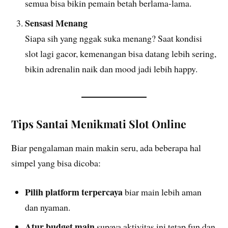
semua bisa bikin pemain betah berlama-lama.
Sensasi Menang
Siapa sih yang nggak suka menang? Saat kondisi
slot lagi gacor, kemenangan bisa datang lebih sering,
bikin adrenalin naik dan mood jadi lebih happy.
Tips Santai Menikmati Slot Online
Biar pengalaman main makin seru, ada beberapa hal
simpel yang bisa dicoba:
Pilih platform terpercaya
biar main lebih aman
dan nyaman.
Atur budget main
supaya aktivitas ini tetap fun dan