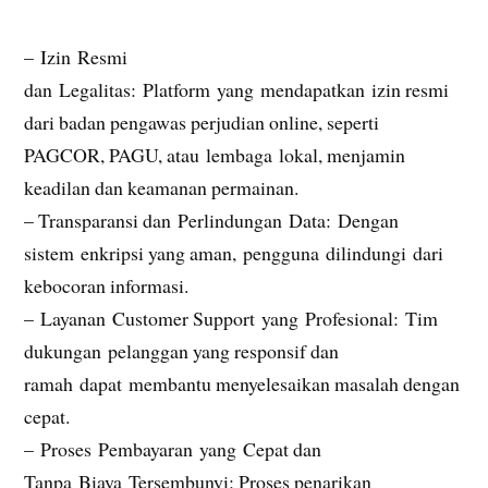
– Izin Resmi
dan Legalitas: Platform yang mendapatkan izin resmi
dari badan pengawas perjudian online, seperti
PAGCOR, PAGU, atau lembaga lokal, menjamin
keadilan dan keamanan permainan.
– Transparansi dan Perlindungan Data: Dengan
sistem enkripsi yang aman, pengguna dilindungi dari
kebocoran informasi.
– Layanan Customer Support yang Profesional: Tim
dukungan pelanggan yang responsif dan
ramah dapat membantu menyelesaikan masalah dengan
cepat.
– Proses Pembayaran yang Cepat dan
Tanpa Biaya Tersembunyi: Proses penarikan