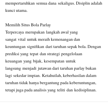
mempertaruhkan semua dana sekaligus. Disiplin adalah
kunci utama.
Memilih Situs Bola Parlay
Terpercaya merupakan langkah awal yang
sangat vital untuk meraih kemenangan dan
keuntungan signifikan dari taruhan sepak bola. Dengan
prediksi yang tepat dan strategi pengelolaan
keuangan yang bijak, kesempatan untuk
langsung menjadi jutawan dari taruhan parlay bukan
lagi sekedar impian. Ketahuilah, keberhasilan dalam
taruhan tidak hanya bergantung pada keberuntungan,
tetapi juga pada analisis yang teliti dan kedisiplinan.