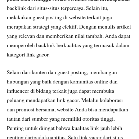
backlink dari situs-situs terpercaya. Selain itu,
melakukan guest posting di website terkait juga
merupakan strategi yang efektif. Dengan menulis artikel
yang relevan dan memberikan nilai tambah, Anda dapat
memperoleh backlink berkualitas yang termasuk dalam
kategori link gacor.
Selain dari konten dan guest posting, membangun
hubungan yang baik dengan komunitas online dan
influencer di bidang terkait juga dapat membuka
peluang mendapatkan link gacor. Melalui kolaborasi
dan promosi bersama, website Anda bisa mendapatkan
tautan dari sumber yang memiliki otoritas tinggi.
Penting untuk diingat bahwa kualitas link jauh lebih
penting daripada kuantitas. Satu link gacor dari situs