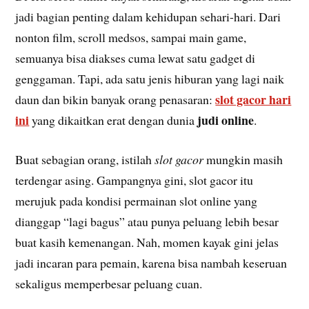
jadi bagian penting dalam kehidupan sehari-hari. Dari
nonton film, scroll medsos, sampai main game,
semuanya bisa diakses cuma lewat satu gadget di
genggaman. Tapi, ada satu jenis hiburan yang lagi naik
slot gacor hari
daun dan bikin banyak orang penasaran:
ini
judi online
yang dikaitkan erat dengan dunia
.
Buat sebagian orang, istilah
slot gacor
mungkin masih
terdengar asing. Gampangnya gini, slot gacor itu
merujuk pada kondisi permainan slot online yang
dianggap “lagi bagus” atau punya peluang lebih besar
buat kasih kemenangan. Nah, momen kayak gini jelas
jadi incaran para pemain, karena bisa nambah keseruan
sekaligus memperbesar peluang cuan.