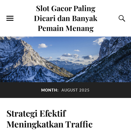
Slot Gacor Paling
Dicari dan Banyak
Pemain Menang
MONTH:
AUGUST 2025
Strategi Efektif
Meningkatkan Traffic