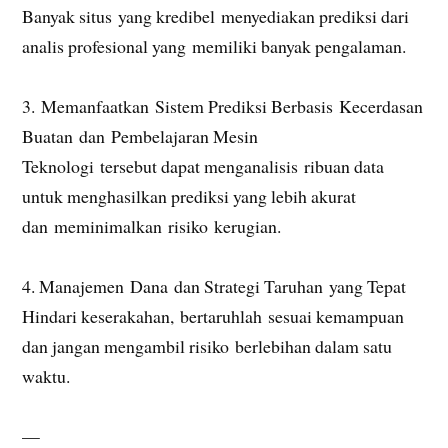
Banyak situs yang kredibel menyediakan prediksi dari
analis profesional yang memiliki banyak pengalaman.
3. Memanfaatkan Sistem Prediksi Berbasis Kecerdasan
Buatan dan Pembelajaran Mesin
Teknologi tersebut dapat menganalisis ribuan data
untuk menghasilkan prediksi yang lebih akurat
dan meminimalkan risiko kerugian.
4. Manajemen Dana dan Strategi Taruhan yang Tepat
Hindari keserakahan, bertaruhlah sesuai kemampuan
dan jangan mengambil risiko berlebihan dalam satu
waktu.
—