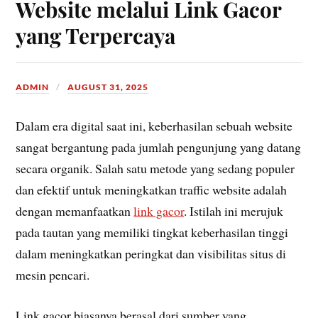
Website melalui Link Gacor
yang Terpercaya
ADMIN
AUGUST 31, 2025
Dalam era digital saat ini, keberhasilan sebuah website
sangat bergantung pada jumlah pengunjung yang datang
secara organik. Salah satu metode yang sedang populer
dan efektif untuk meningkatkan traffic website adalah
dengan memanfaatkan
link gacor
. Istilah ini merujuk
pada tautan yang memiliki tingkat keberhasilan tinggi
dalam meningkatkan peringkat dan visibilitas situs di
mesin pencari.
Link gacor biasanya berasal dari sumber yang