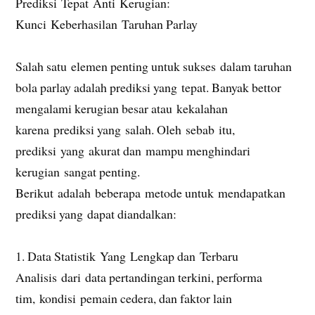
Prediksi Tepat Anti Kerugian:
Kunci Keberhasilan Taruhan Parlay
Salah satu elemen penting untuk sukses dalam taruhan
bola parlay adalah prediksi yang tepat. Banyak bettor
mengalami kerugian besar atau kekalahan
karena prediksi yang salah. Oleh sebab itu,
prediksi yang akurat dan mampu menghindari
kerugian sangat penting.
Berikut adalah beberapa metode untuk mendapatkan
prediksi yang dapat diandalkan:
1. Data Statistik Yang Lengkap dan Terbaru
Analisis dari data pertandingan terkini, performa
tim, kondisi pemain cedera, dan faktor lain