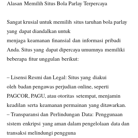
Alasan Memilih Situs Bola Parlay Terpercaya
Sangat krusial untuk memilih situs taruhan bola parlay
yang dapat diandalkan untuk
menjaga keamanan finansial dan informasi pribadi
Anda. Situs yang dapat dipercaya umumnya memiliki
beberapa fitur unggulan berikut:
– Lisensi Resmi dan Legal: Situs yang diakui
oleh badan pengawas perjudian online, seperti
PAGCOR, PAGU, atau otoritas setempat, menjamin
keadilan serta keamanan permainan yang ditawarkan.
– Transparansi dan Perlindungan Data: Penggunaan
sistem enkripsi yang aman dalam pengelolaan data dan
transaksi melindungi pengguna