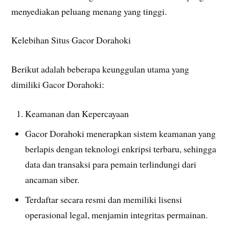
menyediakan peluang menang yang tinggi.
Kelebihan Situs Gacor Dorahoki
Berikut adalah beberapa keunggulan utama yang
dimiliki Gacor Dorahoki:
Keamanan dan Kepercayaan
Gacor Dorahoki menerapkan sistem keamanan yang
berlapis dengan teknologi enkripsi terbaru, sehingga
data dan transaksi para pemain terlindungi dari
ancaman siber.
Terdaftar secara resmi dan memiliki lisensi
operasional legal, menjamin integritas permainan.