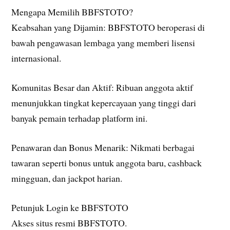
Mengapa Memilih BBFSTOTO?
Keabsahan yang Dijamin: BBFSTOTO beroperasi di
bawah pengawasan lembaga yang memberi lisensi
internasional.
Komunitas Besar dan Aktif: Ribuan anggota aktif
menunjukkan tingkat kepercayaan yang tinggi dari
banyak pemain terhadap platform ini.
Penawaran dan Bonus Menarik: Nikmati berbagai
tawaran seperti bonus untuk anggota baru, cashback
mingguan, dan jackpot harian.
Petunjuk Login ke BBFSTOTO
Akses situs resmi BBFSTOTO.