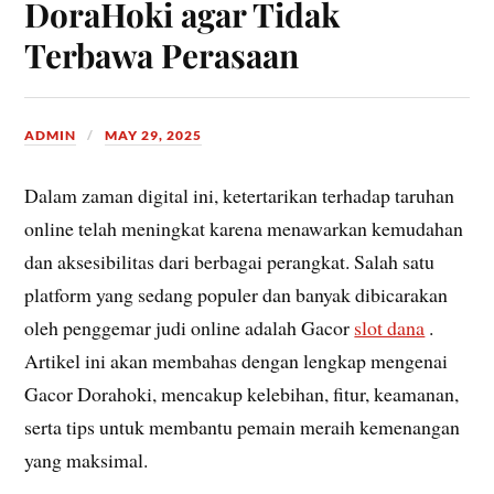
DoraHoki agar Tidak
Terbawa Perasaan
ADMIN
MAY 29, 2025
Dalam zaman digital ini, ketertarikan terhadap taruhan
online telah meningkat karena menawarkan kemudahan
dan aksesibilitas dari berbagai perangkat. Salah satu
platform yang sedang populer dan banyak dibicarakan
oleh penggemar judi online adalah Gacor
slot dana
.
Artikel ini akan membahas dengan lengkap mengenai
Gacor Dorahoki, mencakup kelebihan, fitur, keamanan,
serta tips untuk membantu pemain meraih kemenangan
yang maksimal.