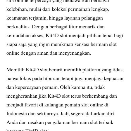
kelebihan, mulai dari koleksi permainan lengkap,
keamanan terjamin, hingga layanan pelanggan
berkualitas. Dengan berbagai fitur menarik dan
kemudahan akses, Kit4D slot menjadi pilihan tepat bagi
siapa saja yang ingin menikmati sensasi bermain slot
online dengan aman dan menyenangkan.
Memilih Kit4D slot berarti memilih platform yang tidak
hanya fokus pada hiburan, tetapi juga menjaga kepuasan
dan kepercayaan pemain. Oleh karena itu, tidak
mengherankan jika Kit4D slot terus berkembang dan
menjadi favorit di kalangan pemain slot online di
Indonesia dan sekitarnya. Jadi, segera daftarkan diri
Anda dan rasakan pengalaman bermain slot terbaik
bersama Kit4D slot!