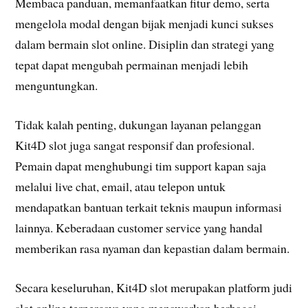
Membaca panduan, memanfaatkan fitur demo, serta
mengelola modal dengan bijak menjadi kunci sukses
dalam bermain slot online. Disiplin dan strategi yang
tepat dapat mengubah permainan menjadi lebih
menguntungkan.
Tidak kalah penting, dukungan layanan pelanggan
Kit4D slot juga sangat responsif dan profesional.
Pemain dapat menghubungi tim support kapan saja
melalui live chat, email, atau telepon untuk
mendapatkan bantuan terkait teknis maupun informasi
lainnya. Keberadaan customer service yang handal
memberikan rasa nyaman dan kepastian dalam bermain.
Secara keseluruhan, Kit4D slot merupakan platform judi
slot online terpercaya yang menawarkan berbagai