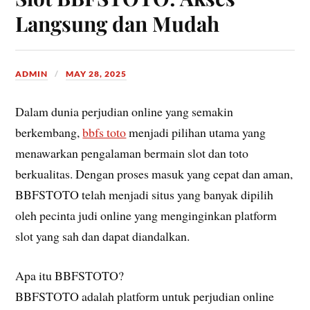
Langsung dan Mudah
ADMIN
MAY 28, 2025
Dalam dunia perjudian online yang semakin
berkembang,
bbfs toto
menjadi pilihan utama yang
menawarkan pengalaman bermain slot dan toto
berkualitas. Dengan proses masuk yang cepat dan aman,
BBFSTOTO telah menjadi situs yang banyak dipilih
oleh pecinta judi online yang menginginkan platform
slot yang sah dan dapat diandalkan.
Apa itu BBFSTOTO?
BBFSTOTO adalah platform untuk perjudian online