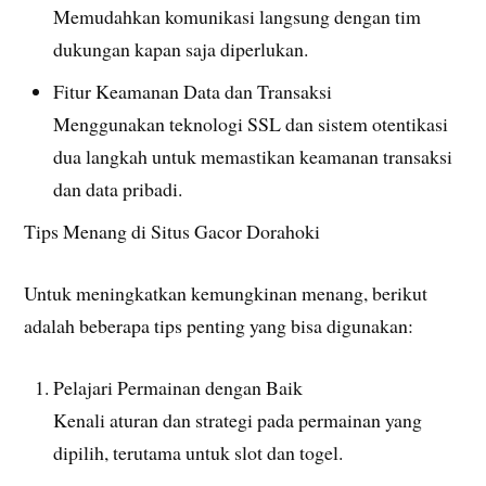
Memudahkan komunikasi langsung dengan tim
dukungan kapan saja diperlukan.
Fitur Keamanan Data dan Transaksi
Menggunakan teknologi SSL dan sistem otentikasi
dua langkah untuk memastikan keamanan transaksi
dan data pribadi.
Tips Menang di Situs Gacor Dorahoki
Untuk meningkatkan kemungkinan menang, berikut
adalah beberapa tips penting yang bisa digunakan:
Pelajari Permainan dengan Baik
Kenali aturan dan strategi pada permainan yang
dipilih, terutama untuk slot dan togel.