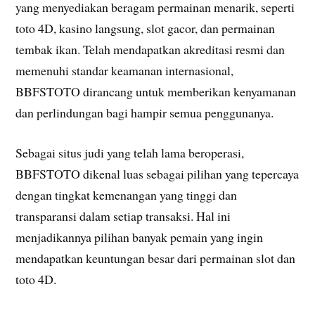
yang menyediakan beragam permainan menarik, seperti
toto 4D, kasino langsung, slot gacor, dan permainan
tembak ikan. Telah mendapatkan akreditasi resmi dan
memenuhi standar keamanan internasional,
BBFSTOTO dirancang untuk memberikan kenyamanan
dan perlindungan bagi hampir semua penggunanya.
Sebagai situs judi yang telah lama beroperasi,
BBFSTOTO dikenal luas sebagai pilihan yang tepercaya
dengan tingkat kemenangan yang tinggi dan
transparansi dalam setiap transaksi. Hal ini
menjadikannya pilihan banyak pemain yang ingin
mendapatkan keuntungan besar dari permainan slot dan
toto 4D.