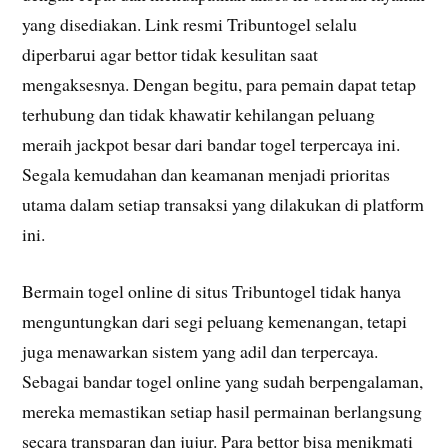
yang disediakan. Link resmi Tribuntogel selalu
diperbarui agar bettor tidak kesulitan saat
mengaksesnya. Dengan begitu, para pemain dapat tetap
terhubung dan tidak khawatir kehilangan peluang
meraih jackpot besar dari bandar togel terpercaya ini.
Segala kemudahan dan keamanan menjadi prioritas
utama dalam setiap transaksi yang dilakukan di platform
ini.
Bermain togel online di situs Tribuntogel tidak hanya
menguntungkan dari segi peluang kemenangan, tetapi
juga menawarkan sistem yang adil dan terpercaya.
Sebagai bandar togel online yang sudah berpengalaman,
mereka memastikan setiap hasil permainan berlangsung
secara transparan dan jujur. Para bettor bisa menikmati