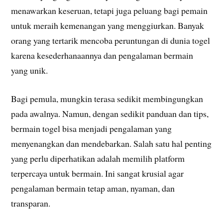
menawarkan keseruan, tetapi juga peluang bagi pemain
untuk meraih kemenangan yang menggiurkan. Banyak
orang yang tertarik mencoba peruntungan di dunia togel
karena kesederhanaannya dan pengalaman bermain
yang unik.
Bagi pemula, mungkin terasa sedikit membingungkan
pada awalnya. Namun, dengan sedikit panduan dan tips,
bermain togel bisa menjadi pengalaman yang
menyenangkan dan mendebarkan. Salah satu hal penting
yang perlu diperhatikan adalah memilih platform
terpercaya untuk bermain. Ini sangat krusial agar
pengalaman bermain tetap aman, nyaman, dan
transparan.