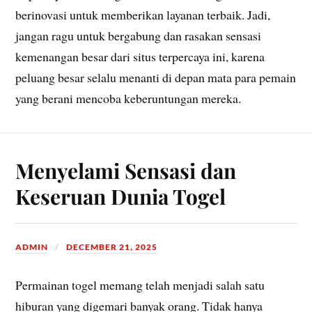
berinovasi untuk memberikan layanan terbaik. Jadi,
jangan ragu untuk bergabung dan rasakan sensasi
kemenangan besar dari situs terpercaya ini, karena
peluang besar selalu menanti di depan mata para pemain
yang berani mencoba keberuntungan mereka.
Menyelami Sensasi dan
Keseruan Dunia Togel
ADMIN
DECEMBER 21, 2025
Permainan togel memang telah menjadi salah satu
hiburan yang digemari banyak orang. Tidak hanya