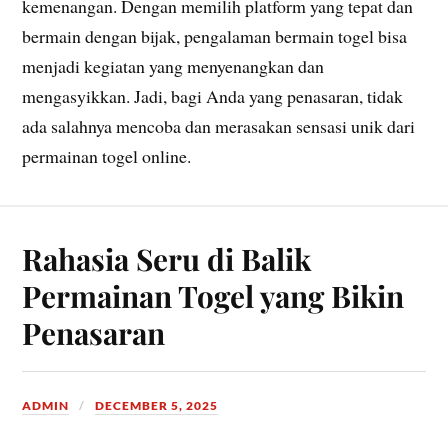
kemenangan. Dengan memilih platform yang tepat dan
bermain dengan bijak, pengalaman bermain togel bisa
menjadi kegiatan yang menyenangkan dan
mengasyikkan. Jadi, bagi Anda yang penasaran, tidak
ada salahnya mencoba dan merasakan sensasi unik dari
permainan togel online.
Rahasia Seru di Balik
Permainan Togel yang Bikin
Penasaran
ADMIN
DECEMBER 5, 2025