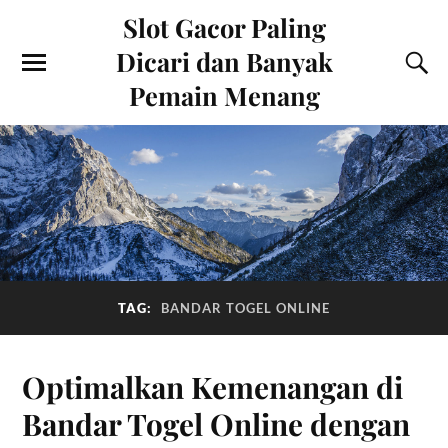
Slot Gacor Paling
Dicari dan Banyak
Pemain Menang
TAG:
BANDAR TOGEL ONLINE
Optimalkan Kemenangan di
Bandar Togel Online dengan