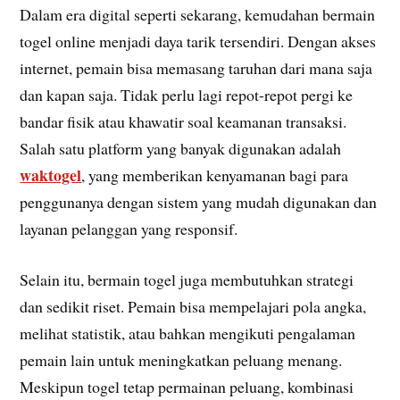
Dalam era digital seperti sekarang, kemudahan bermain
togel online menjadi daya tarik tersendiri. Dengan akses
internet, pemain bisa memasang taruhan dari mana saja
dan kapan saja. Tidak perlu lagi repot-repot pergi ke
bandar fisik atau khawatir soal keamanan transaksi.
Salah satu platform yang banyak digunakan adalah
waktogel
, yang memberikan kenyamanan bagi para
penggunanya dengan sistem yang mudah digunakan dan
layanan pelanggan yang responsif.
Selain itu, bermain togel juga membutuhkan strategi
dan sedikit riset. Pemain bisa mempelajari pola angka,
melihat statistik, atau bahkan mengikuti pengalaman
pemain lain untuk meningkatkan peluang menang.
Meskipun togel tetap permainan peluang, kombinasi