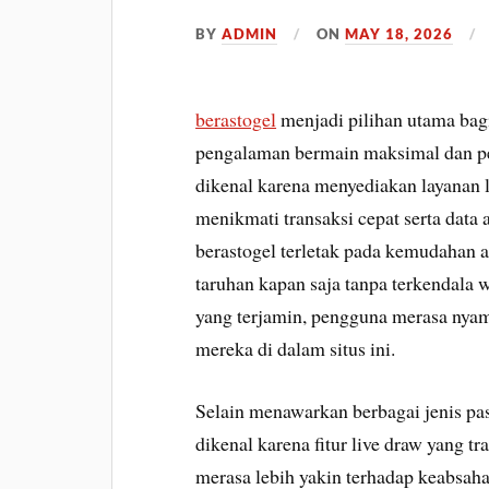
BY
ADMIN
ON
MAY 18, 2026
berastogel
menjadi pilihan utama bagi
pengalaman bermain maksimal dan pe
dikenal karena menyediakan layanan 
menikmati transaksi cepat serta data 
berastogel terletak pada kemudahan
taruhan kapan saja tanpa terkendal
yang terjamin, pengguna merasa nyam
mereka di dalam situs ini.
Selain menawarkan berbagai jenis pasa
dikenal karena fitur live draw yang t
merasa lebih yakin terhadap keabsaha