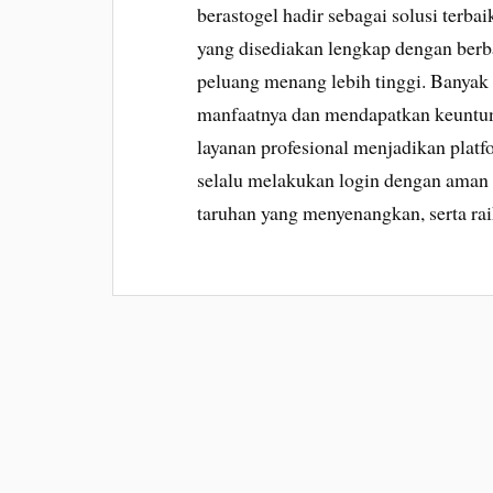
berastogel hadir sebagai solusi terba
yang disediakan lengkap dengan berb
peluang menang lebih tinggi. Banya
manfaatnya dan mendapatkan keuntun
layanan profesional menjadikan platfo
selalu melakukan login dengan aman
taruhan yang menyenangkan, serta ra