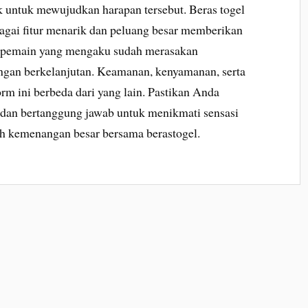
ik untuk mewujudkan harapan tersebut. Beras togel
agai fitur menarik dan peluang besar memberikan
k pemain yang mengaku sudah merasakan
gan berkelanjutan. Keamanan, kenyamanan, serta
rm ini berbeda dari yang lain. Pastikan Anda
 dan bertanggung jawab untuk menikmati sensasi
ih kemenangan besar bersama berastogel.