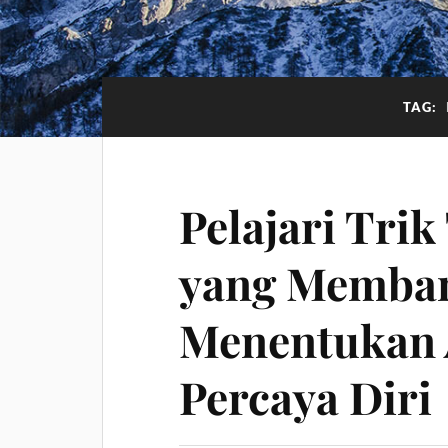
TAG:
Pelajari Trik
yang Memba
Menentukan 
Percaya Diri