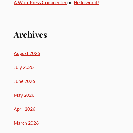
A WordPress Commenter
on
Hello world!
Archives
August 2026
July 2026
June 2026
May 2026
April 2026
March 2026