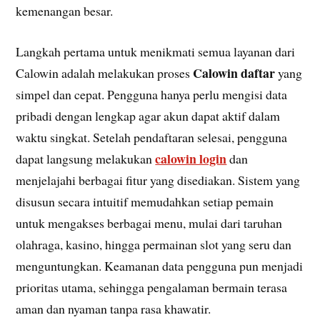
kemenangan besar.
Langkah pertama untuk menikmati semua layanan dari
Calowin daftar
Calowin adalah melakukan proses
yang
simpel dan cepat. Pengguna hanya perlu mengisi data
pribadi dengan lengkap agar akun dapat aktif dalam
waktu singkat. Setelah pendaftaran selesai, pengguna
calowin login
dapat langsung melakukan
dan
menjelajahi berbagai fitur yang disediakan. Sistem yang
disusun secara intuitif memudahkan setiap pemain
untuk mengakses berbagai menu, mulai dari taruhan
olahraga, kasino, hingga permainan slot yang seru dan
menguntungkan. Keamanan data pengguna pun menjadi
prioritas utama, sehingga pengalaman bermain terasa
aman dan nyaman tanpa rasa khawatir.