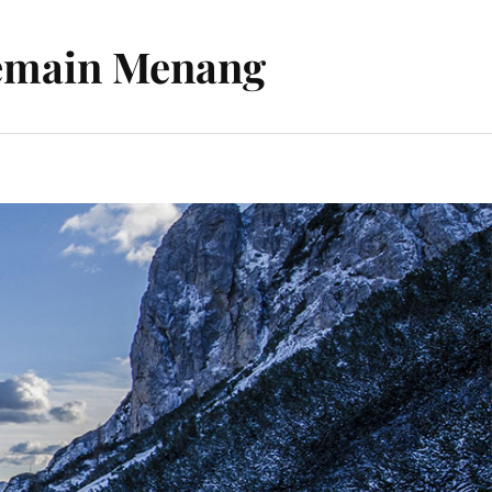
Pemain Menang