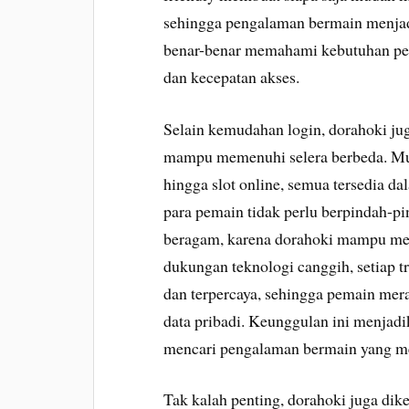
sehingga pengalaman bermain menjad
benar-benar memahami kebutuhan p
dan kecepatan akses.
Selain kemudahan login, dorahoki j
mampu memenuhi selera berbeda. Mula
hingga slot online, semua tersedia da
para pemain tidak perlu berpindah-p
beragam, karena dorahoki mampu me
dukungan teknologi canggih, setiap 
dan terpercaya, sehingga pemain me
data pribadi. Keunggulan ini menjad
mencari pengalaman bermain yang m
Tak kalah penting, dorahoki juga dik