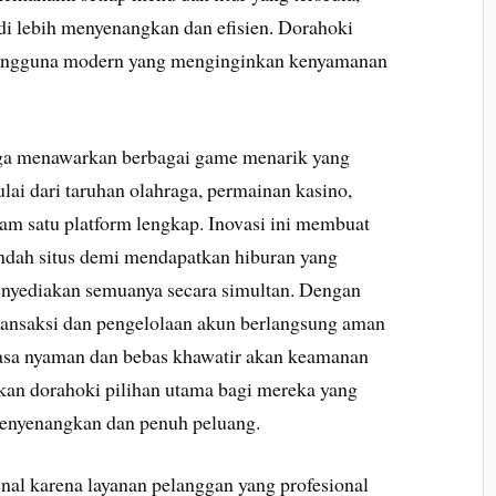
i lebih menyenangkan dan efisien. Dorahoki
engguna modern yang menginginkan kenyamanan
uga menawarkan berbagai game menarik yang
i dari taruhan olahraga, permainan kasino,
lam satu platform lengkap. Inovasi ini membuat
indah situs demi mendapatkan hiburan yang
nyediakan semuanya secara simultan. Dengan
transaksi dan pengelolaan akun berlangsung aman
rasa nyaman dan bebas khawatir akan keamanan
ikan dorahoki pilihan utama bagi mereka yang
enyenangkan dan penuh peluang.
enal karena layanan pelanggan yang profesional