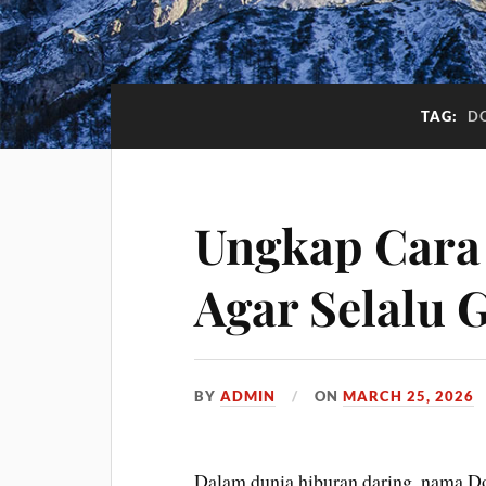
TAG:
D
Ungkap Cara 
Agar Selalu 
BY
ADMIN
ON
MARCH 25, 2026
Dalam dunia hiburan daring, nama Do