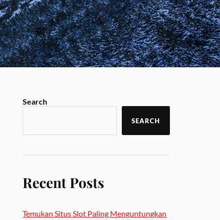
Search
SEARCH
Recent Posts
Temukan Situs Slot Paling Menguntungkan