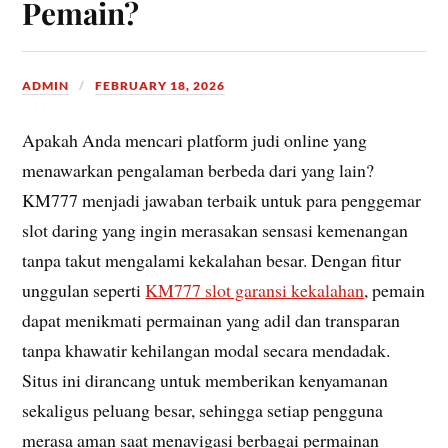
Pemain?
ADMIN
FEBRUARY 18, 2026
Apakah Anda mencari platform judi online yang
menawarkan pengalaman berbeda dari yang lain?
KM777 menjadi jawaban terbaik untuk para penggemar
slot daring yang ingin merasakan sensasi kemenangan
tanpa takut mengalami kekalahan besar. Dengan fitur
unggulan seperti
KM777 slot garansi kekalahan
, pemain
dapat menikmati permainan yang adil dan transparan
tanpa khawatir kehilangan modal secara mendadak.
Situs ini dirancang untuk memberikan kenyamanan
sekaligus peluang besar, sehingga setiap pengguna
merasa aman saat menavigasi berbagai permainan