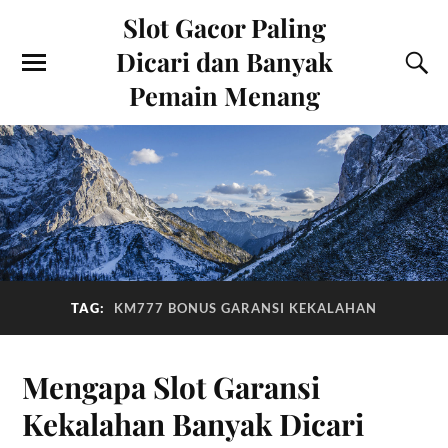
Slot Gacor Paling
Dicari dan Banyak
Pemain Menang
TAG:
KM777 BONUS GARANSI KEKALAHAN
Mengapa Slot Garansi
Kekalahan Banyak Dicari