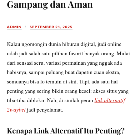
Gampang dan Aman
ADMIN
SEPTEMBER 21, 2025
Kalau ngomongin dunia hiburan digital, judi online
udah jadi salah satu pilihan favorit banyak orang. Mulai
dari sensasi seru, variasi permainan yang nggak ada
habisnya, sampai peluang buat dapetin cuan ekstra,
semuanya bisa lo temuin di sini. Tapi, ada satu hal
penting yang sering bikin orang kesel: akses situs yang
tiba-tiba diblokir. Nah, di sinilah peran
link alternatif
2waybet
jadi penyelamat.
Kenapa Link Alternatif Itu Penting?