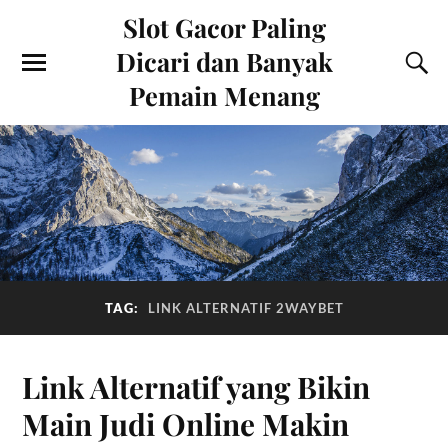
Slot Gacor Paling
Dicari dan Banyak
Pemain Menang
TAG:
LINK ALTERNATIF 2WAYBET
Link Alternatif yang Bikin
Main Judi Online Makin