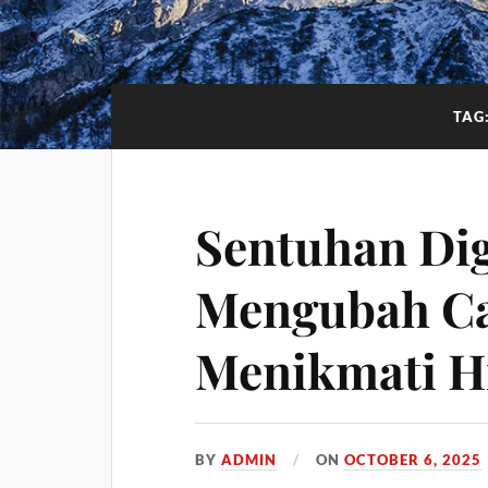
TAG
Sentuhan Dig
Mengubah Ca
Menikmati H
BY
ADMIN
ON
OCTOBER 6, 2025