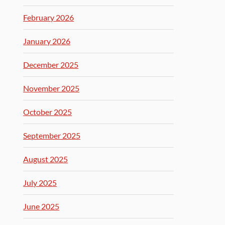
February 2026
January 2026
December 2025
November 2025
October 2025
September 2025
August 2025
July 2025
June 2025