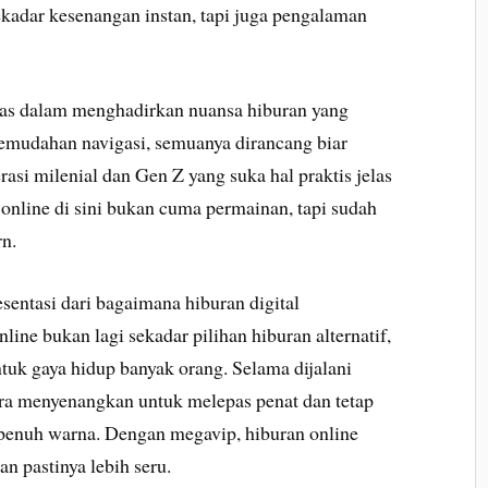
kadar kesenangan instan, tapi juga pengalaman
khas dalam menghadirkan nuansa hiburan yang
 kemudahan navigasi, semuanya dirancang biar
rasi milenial dan Gen Z yang suka hal praktis jelas
 online di sini bukan cuma permainan, tapi sudah
rn.
entasi dari bagaimana hiburan digital
ine bukan lagi sekadar pilihan hiburan alternatif,
tuk gaya hidup banyak orang. Selama dijalani
 cara menyenangkan untuk melepas penat dan tetap
 penuh warna. Dengan megavip, hiburan online
an pastinya lebih seru.