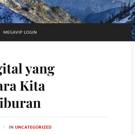
:
MEGAVIP LOGIN
ital yang
ra Kita
iburan
IN
UNCATEGORIZED