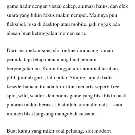
game hadir dengan visual cakep, animasi halus, dan efek
suara yang bikin fokus makin nempel. Mainnya pun
fleksibel, bisa di desktop atau mobile, jadi nggak ada
alasan buat ketinggalan momen seru.
Dari sisi mekanisme, slot online dirancang ramah
pemula tapi tetap menantang buat pemain
berpengalaman. Kamu tinggal atur nominal taruhan,
pilih jumlah garis, lalu putar. Simple, tapi di balik
kesederhanaan itu ada fitur-fitur menarik seperti free
spin, wild, scatter, dan bonus game yang bisa bikin hasil
putaran makin berasa. Di sinilah adrenalin naik—satu
momen bisa langsung mengubah suasana.
Buat kamu yang mikir soal peluang, slot modern