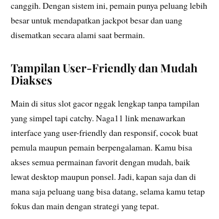
canggih. Dengan sistem ini, pemain punya peluang lebih
besar untuk mendapatkan jackpot besar dan uang
disematkan secara alami saat bermain.
Tampilan User-Friendly dan Mudah
Diakses
Main di situs slot gacor nggak lengkap tanpa tampilan
yang simpel tapi catchy. Naga11 link menawarkan
interface yang user-friendly dan responsif, cocok buat
pemula maupun pemain berpengalaman. Kamu bisa
akses semua permainan favorit dengan mudah, baik
lewat desktop maupun ponsel. Jadi, kapan saja dan di
mana saja peluang uang bisa datang, selama kamu tetap
fokus dan main dengan strategi yang tepat.