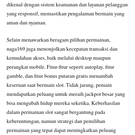
dikenal dengan sistem keamanan dan layanan pelanggan
yang responsif, memastikan pengalaman bermain yang
aman dan nyaman.
Selain menawarkan beragam pilihan permainan,
naga169 juga menonjolkan kecepatan transaksi dan
kemudahan akses, baik melalui desktop maupun
perangkat mobile. Fitur-fitur seperti autoplay, fitur
gamble, dan fitur bonus putaran gratis menambah
keseruan saat bermain slot. Tidak jarang, pemain
mendapatkan peluang untuk meraih jackpot besar yang
bisa mengubah hidup mereka seketika. Keberhasilan
dalam permainan slot sangat bergantung pada
keberuntungan, namun strategi dan pemilihan
permainan yang tepat dapat meningkatkan peluang