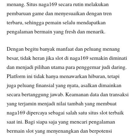
menang. Situs naga169 secara rutin melakukan
pembaruan game dan menyesuaikan dengan tren
terbaru, sehingga pemain selalu mendapatkan
pengalaman bermain yang fresh dan menarik.
Dengan begitu banyak manfaat dan peluang menang
besar, tidak heran jika slot di naga169 semakin diminati
dan menjadi pilihan utama para penggemar judi daring.
Platform ini tidak hanya menawarkan hiburan, tetapi
juga peluang finansial yang nyata, asalkan dimainkan
secara bertanggung jawab. Keamanan data dan transaksi
yang terjamin menjadi nilai tambah yang membuat
naga169 dipercaya sebagai salah satu situs slot terbaik
saat ini. Bagi siapa saja yang mencari pengalaman
bermain slot yang menyenangkan dan berpotensi