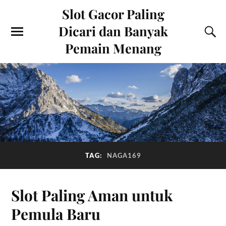
Slot Gacor Paling
Dicari dan Banyak
Pemain Menang
TAG:
NAGA169
Slot Paling Aman untuk
Pemula Baru