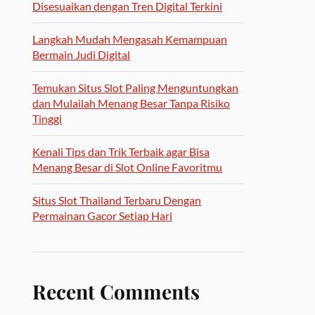
Disesuaikan dengan Tren Digital Terkini
Langkah Mudah Mengasah Kemampuan
Bermain Judi Digital
Temukan Situs Slot Paling Menguntungkan
dan Mulailah Menang Besar Tanpa Risiko
Tinggi
Kenali Tips dan Trik Terbaik agar Bisa
Menang Besar di Slot Online Favoritmu
Situs Slot Thailand Terbaru Dengan
Permainan Gacor Setiap Hari
Recent Comments