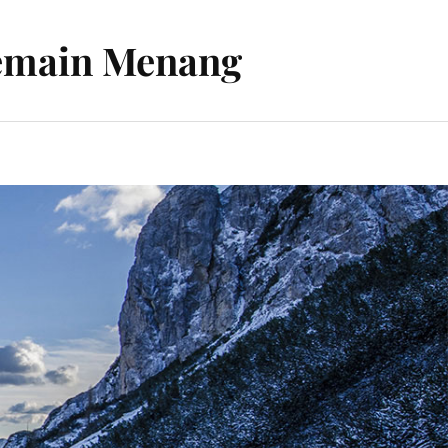
Pemain Menang