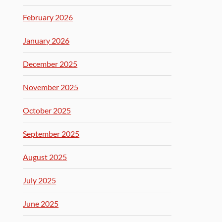
February 2026
January 2026
December 2025
November 2025
October 2025
September 2025
August 2025
July 2025
June 2025