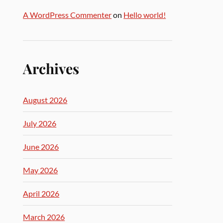
A WordPress Commenter
on
Hello world!
Archives
August 2026
July 2026
June 2026
May 2026
April 2026
March 2026