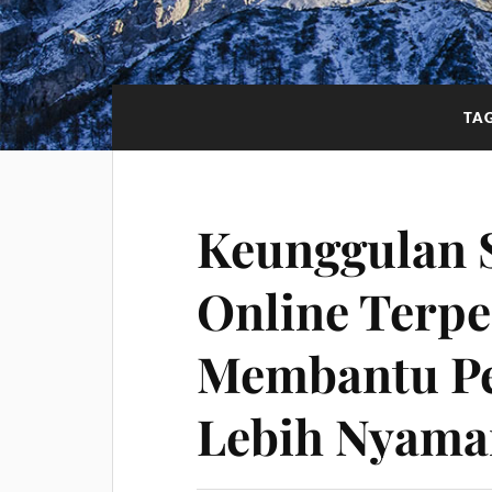
TA
Keunggulan 
Online Terpe
Membantu P
Lebih Nyama