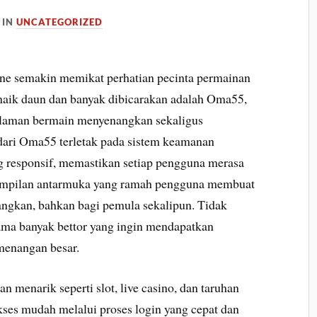
IN
UNCATEGORIZED
nline semakin memikat perhatian pecinta permainan
 naik daun dan banyak dibicarakan adalah Oma55,
alaman bermain menyenangkan sekaligus
ari Oma55 terletak pada sistem keamanan
ng responsif, memastikan setiap pengguna merasa
Tampilan antarmuka yang ramah pengguna membuat
ngkan, bahkan bagi pemula sekalipun. Tidak
ama banyak bettor yang ingin mendapatkan
menangan besar.
menarik seperti slot, live casino, dan taruhan
ses mudah melalui proses login yang cepat dan