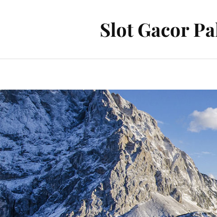
Slot Gacor P