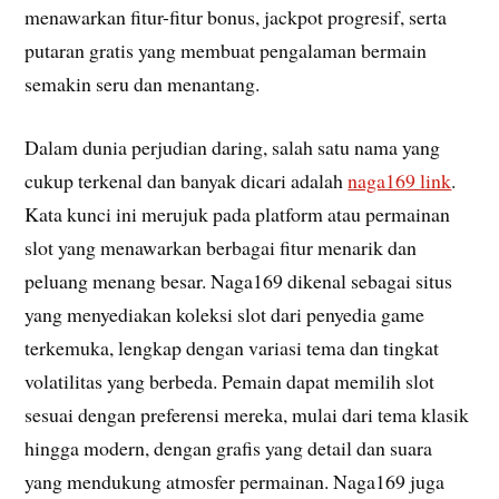
menawarkan fitur-fitur bonus, jackpot progresif, serta
putaran gratis yang membuat pengalaman bermain
semakin seru dan menantang.
Dalam dunia perjudian daring, salah satu nama yang
cukup terkenal dan banyak dicari adalah
naga169 link
.
Kata kunci ini merujuk pada platform atau permainan
slot yang menawarkan berbagai fitur menarik dan
peluang menang besar. Naga169 dikenal sebagai situs
yang menyediakan koleksi slot dari penyedia game
terkemuka, lengkap dengan variasi tema dan tingkat
volatilitas yang berbeda. Pemain dapat memilih slot
sesuai dengan preferensi mereka, mulai dari tema klasik
hingga modern, dengan grafis yang detail dan suara
yang mendukung atmosfer permainan. Naga169 juga