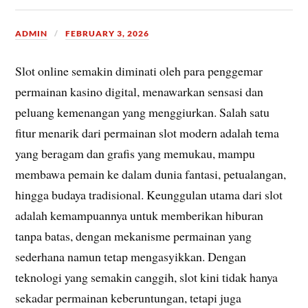
ADMIN
FEBRUARY 3, 2026
Slot online semakin diminati oleh para penggemar
permainan kasino digital, menawarkan sensasi dan
peluang kemenangan yang menggiurkan. Salah satu
fitur menarik dari permainan slot modern adalah tema
yang beragam dan grafis yang memukau, mampu
membawa pemain ke dalam dunia fantasi, petualangan,
hingga budaya tradisional. Keunggulan utama dari slot
adalah kemampuannya untuk memberikan hiburan
tanpa batas, dengan mekanisme permainan yang
sederhana namun tetap mengasyikkan. Dengan
teknologi yang semakin canggih, slot kini tidak hanya
sekadar permainan keberuntungan, tetapi juga