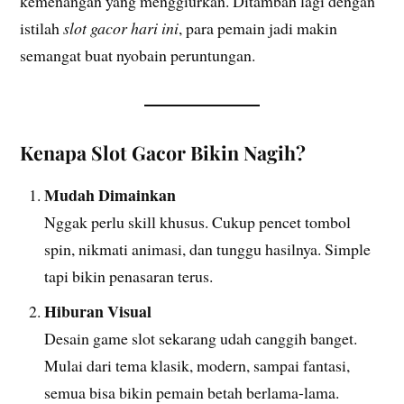
kemenangan yang menggiurkan. Ditambah lagi dengan
istilah
slot gacor hari ini
, para pemain jadi makin
semangat buat nyobain peruntungan.
Kenapa Slot Gacor Bikin Nagih?
Mudah Dimainkan
Nggak perlu skill khusus. Cukup pencet tombol
spin, nikmati animasi, dan tunggu hasilnya. Simple
tapi bikin penasaran terus.
Hiburan Visual
Desain game slot sekarang udah canggih banget.
Mulai dari tema klasik, modern, sampai fantasi,
semua bisa bikin pemain betah berlama-lama.