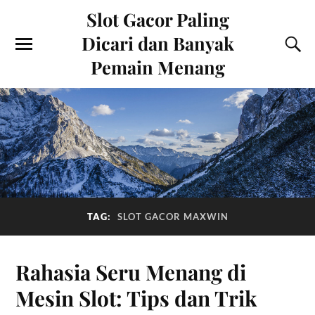
Slot Gacor Paling
Dicari dan Banyak
Pemain Menang
TAG:
SLOT GACOR MAXWIN
Rahasia Seru Menang di
Mesin Slot: Tips dan Trik