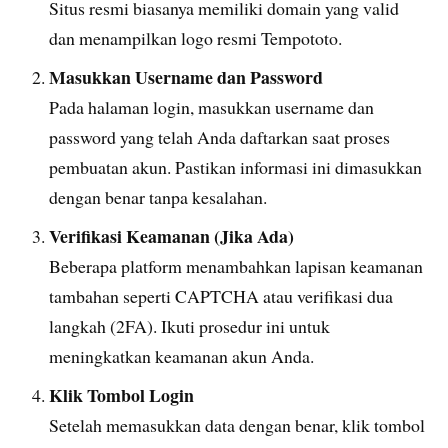
Situs resmi biasanya memiliki domain yang valid
dan menampilkan logo resmi Tempototo.
Masukkan Username dan Password
Pada halaman login, masukkan username dan
password yang telah Anda daftarkan saat proses
pembuatan akun. Pastikan informasi ini dimasukkan
dengan benar tanpa kesalahan.
Verifikasi Keamanan (Jika Ada)
Beberapa platform menambahkan lapisan keamanan
tambahan seperti CAPTCHA atau verifikasi dua
langkah (2FA). Ikuti prosedur ini untuk
meningkatkan keamanan akun Anda.
Klik Tombol Login
Setelah memasukkan data dengan benar, klik tombol