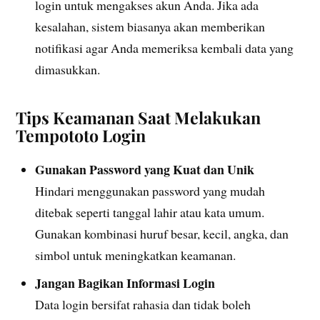
login untuk mengakses akun Anda. Jika ada
kesalahan, sistem biasanya akan memberikan
notifikasi agar Anda memeriksa kembali data yang
dimasukkan.
Tips Keamanan Saat Melakukan
Tempototo Login
Gunakan Password yang Kuat dan Unik
Hindari menggunakan password yang mudah
ditebak seperti tanggal lahir atau kata umum.
Gunakan kombinasi huruf besar, kecil, angka, dan
simbol untuk meningkatkan keamanan.
Jangan Bagikan Informasi Login
Data login bersifat rahasia dan tidak boleh