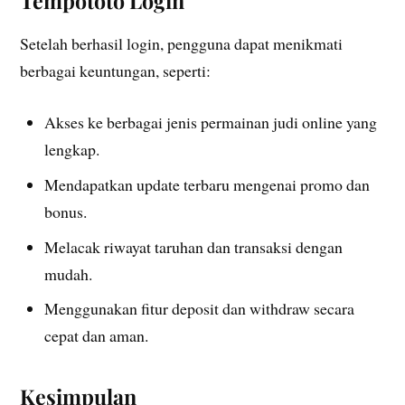
Tempototo Login
Setelah berhasil login, pengguna dapat menikmati
berbagai keuntungan, seperti:
Akses ke berbagai jenis permainan judi online yang
lengkap.
Mendapatkan update terbaru mengenai promo dan
bonus.
Melacak riwayat taruhan dan transaksi dengan
mudah.
Menggunakan fitur deposit dan withdraw secara
cepat dan aman.
Kesimpulan