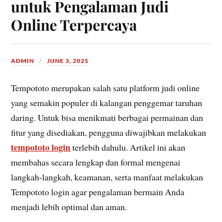
untuk Pengalaman Judi
Online Terpercaya
ADMIN
JUNE 3, 2025
Tempototo merupakan salah satu platform judi online
yang semakin populer di kalangan penggemar taruhan
daring. Untuk bisa menikmati berbagai permainan dan
fitur yang disediakan, pengguna diwajibkan melakukan
tempototo login
terlebih dahulu. Artikel ini akan
membahas secara lengkap dan formal mengenai
langkah-langkah, keamanan, serta manfaat melakukan
Tempototo login agar pengalaman bermain Anda
menjadi lebih optimal dan aman.