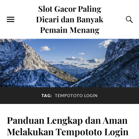
Slot Gacor Paling
Dicari dan Banyak
Pemain Menang
TAG:
TEMPOTOTO LOGIN
Panduan Lengkap dan Aman
Melakukan Tempototo Login