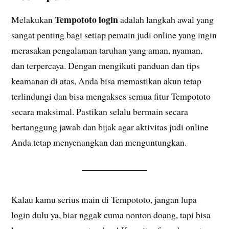
Tempototo login
Melakukan
adalah langkah awal yang
sangat penting bagi setiap pemain judi online yang ingin
merasakan pengalaman taruhan yang aman, nyaman,
dan terpercaya. Dengan mengikuti panduan dan tips
keamanan di atas, Anda bisa memastikan akun tetap
terlindungi dan bisa mengakses semua fitur Tempototo
secara maksimal. Pastikan selalu bermain secara
bertanggung jawab dan bijak agar aktivitas judi online
Anda tetap menyenangkan dan menguntungkan.
Kalau kamu serius main di Tempototo, jangan lupa
login dulu ya, biar nggak cuma nonton doang, tapi bisa