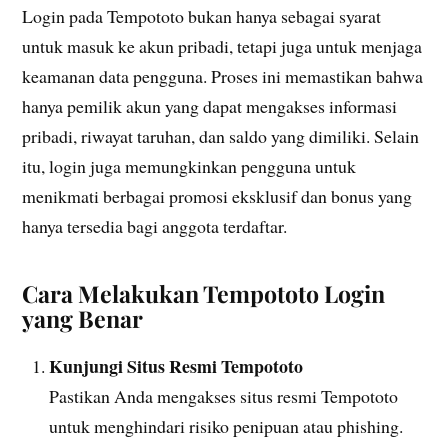
Login pada Tempototo bukan hanya sebagai syarat
untuk masuk ke akun pribadi, tetapi juga untuk menjaga
keamanan data pengguna. Proses ini memastikan bahwa
hanya pemilik akun yang dapat mengakses informasi
pribadi, riwayat taruhan, dan saldo yang dimiliki. Selain
itu, login juga memungkinkan pengguna untuk
menikmati berbagai promosi eksklusif dan bonus yang
hanya tersedia bagi anggota terdaftar.
Cara Melakukan Tempototo Login
yang Benar
Kunjungi Situs Resmi Tempototo
Pastikan Anda mengakses situs resmi Tempototo
untuk menghindari risiko penipuan atau phishing.