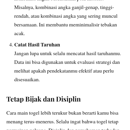
Misalnya, kombinasi angka ganjil-genap, tinggi-
rendah, atau kombinasi angka yang sering muncul
bersamaan. Ini membantu meminimalisir tebakan
acak.
Catat Hasil Taruhan
Jangan lupa untuk selalu mencatat hasil taruhanmu.
Data ini bisa digunakan untuk evaluasi strategi dan
melihat apakah pendekatanmu efektif atau perlu
disesuaikan.
Tetap Bijak dan Disiplin
Cara main togel lebih terukur bukan berarti kamu bisa
menang terus-menerus. Selalu ingat bahwa togel tetap
permainan peluang. Disiplin dan pemahaman terhadap