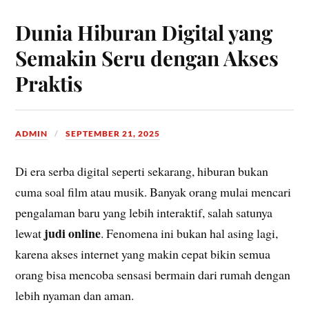
Dunia Hiburan Digital yang
Semakin Seru dengan Akses
Praktis
ADMIN
SEPTEMBER 21, 2025
Di era serba digital seperti sekarang, hiburan bukan
cuma soal film atau musik. Banyak orang mulai mencari
pengalaman baru yang lebih interaktif, salah satunya
judi online
lewat
. Fenomena ini bukan hal asing lagi,
karena akses internet yang makin cepat bikin semua
orang bisa mencoba sensasi bermain dari rumah dengan
lebih nyaman dan aman.