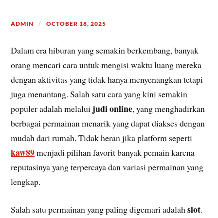
ADMIN
OCTOBER 18, 2025
Dalam era hiburan yang semakin berkembang, banyak
orang mencari cara untuk mengisi waktu luang mereka
dengan aktivitas yang tidak hanya menyenangkan tetapi
juga menantang. Salah satu cara yang kini semakin
judi online
populer adalah melalui
, yang menghadirkan
berbagai permainan menarik yang dapat diakses dengan
mudah dari rumah. Tidak heran jika platform seperti
kaw89
menjadi pilihan favorit banyak pemain karena
reputasinya yang terpercaya dan variasi permainan yang
lengkap.
slot
Salah satu permainan yang paling digemari adalah
.