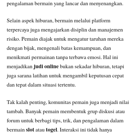
pengalaman bermain yang lancar dan menyenangkan.
Selain aspek hiburan, bermain melalui platform
terpercaya juga mengajarkan disiplin dan manajemen
risiko. Pemain diajak untuk mengatur taruhan mereka
dengan bijak, mengenali batas kemampuan, dan
menikmati permainan tanpa terbawa emosi. Hal ini
judi online
menjadikan
bukan sekadar hiburan, tetapi
juga sarana latihan untuk mengambil keputusan cepat
dan tepat dalam situasi tertentu.
Tak kalah penting, komunitas pemain juga menjadi nilai
tambah. Banyak pemain membentuk grup diskusi atau
forum untuk berbagi tips, trik, dan pengalaman dalam
slot
togel
bermain
atau
. Interaksi ini tidak hanya