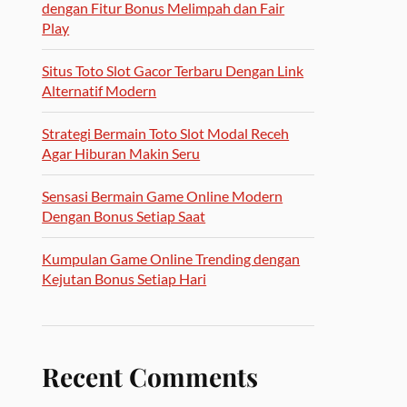
dengan Fitur Bonus Melimpah dan Fair
Play
Situs Toto Slot Gacor Terbaru Dengan Link
Alternatif Modern
Strategi Bermain Toto Slot Modal Receh
Agar Hiburan Makin Seru
Sensasi Bermain Game Online Modern
Dengan Bonus Setiap Saat
Kumpulan Game Online Trending dengan
Kejutan Bonus Setiap Hari
Recent Comments