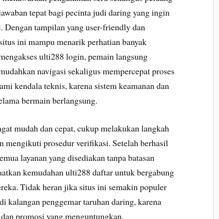
waban tepat bagi pecinta judi daring yang ingin
i. Dengan tampilan yang user-friendly dan
 situs ini mampu menarik perhatian banyak
mengakses ulti288 login, pemain langsung
mudahkan navigasi sekaligus mempercepat proses
lami kendala teknis, karena sistem keamanan dan
elama bermain berlangsung.
sangat mudah dan cepat, cukup melakukan langkah
n mengikuti prosedur verifikasi. Setelah berhasil
emua layanan yang disediakan tanpa batasan
aatkan kemudahan ulti288 daftar untuk bergabung
ka. Tidak heran jika situs ini semakin populer
 di kalangan penggemar taruhan daring, karena
 dan promosi yang menguntungkan.