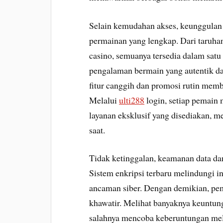
Selain kemudahan akses, keunggulan u
permainan yang lengkap. Dari taruhan
casino, semuanya tersedia dalam sat
pengalaman bermain yang autentik dan 
fitur canggih dan promosi rutin memb
Melalui
ulti288
login, setiap pemain 
layanan eksklusif yang disediakan, 
saat.
Tidak ketinggalan, keamanan data dan 
Sistem enkripsi terbaru melindungi i
ancaman siber. Dengan demikian, pem
khawatir. Melihat banyaknya keuntun
salahnya mencoba keberuntungan melal