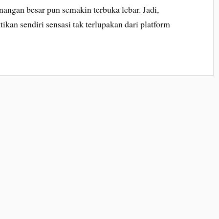
ngan besar pun semakin terbuka lebar. Jadi,
kan sendiri sensasi tak terlupakan dari platform