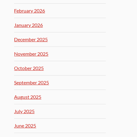
February 2026
January 2026
December 2025
November 2025
October 2025
September 2025
August 2025
July 2025
June 2025