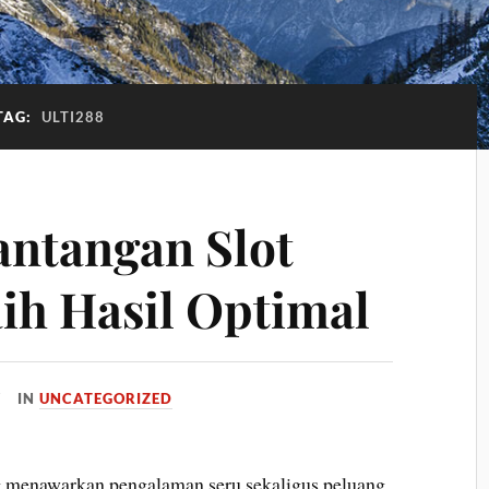
TAG:
ULTI288
antangan Slot
ih Hasil Optimal
IN
UNCATEGORIZED
g menawarkan pengalaman seru sekaligus peluang