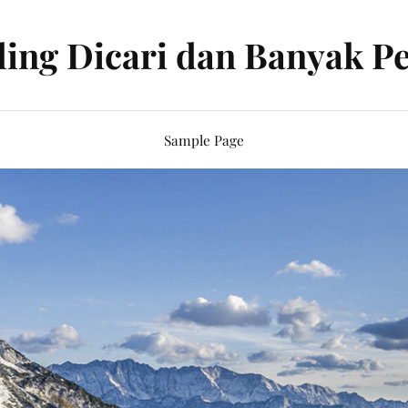
aling Dicari dan Banyak 
Sample Page