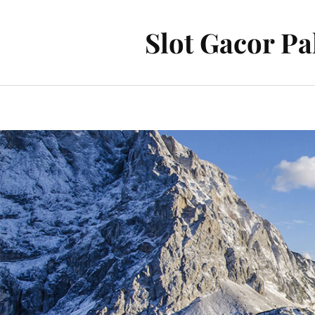
Slot Gacor P