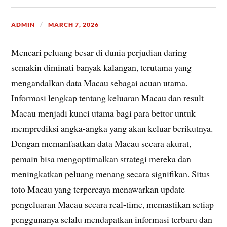
ADMIN
MARCH 7, 2026
Mencari peluang besar di dunia perjudian daring
semakin diminati banyak kalangan, terutama yang
mengandalkan data Macau sebagai acuan utama.
Informasi lengkap tentang keluaran Macau dan result
Macau menjadi kunci utama bagi para bettor untuk
memprediksi angka-angka yang akan keluar berikutnya.
Dengan memanfaatkan data Macau secara akurat,
pemain bisa mengoptimalkan strategi mereka dan
meningkatkan peluang menang secara signifikan. Situs
toto Macau yang terpercaya menawarkan update
pengeluaran Macau secara real-time, memastikan setiap
penggunanya selalu mendapatkan informasi terbaru dan