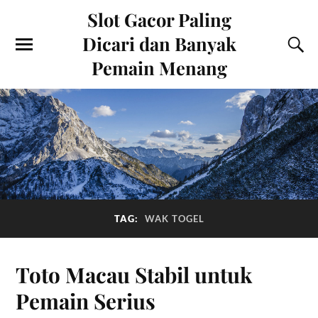
Slot Gacor Paling
Dicari dan Banyak
Pemain Menang
TAG:
WAK TOGEL
Toto Macau Stabil untuk
Pemain Serius