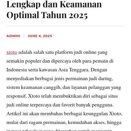
Lengkap dan Keamanan
Optimal Tahun 2025
ADMIN
JUNE 4, 2025
xtoto
adalah salah satu platform judi online yang
semakin populer dan dipercaya oleh para pemain di
Indonesia serta kawasan Asia Tenggara. Dengan
menyediakan berbagai jenis permainan judi daring,
sistem keamanan canggih, dan layanan pelanggan yang
responsif, Xtoto telah membuktikan diri sebagai situs
judi online terpercaya dan favorit banyak pengguna.
Artikel ini akan membahas berbagai keunggulan Xtoto,
mulai dari ragam permainan, kemudahan akses, hingga
inovasi teknologi yang diterapkan untuk menjamin