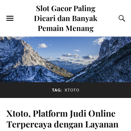
Slot Gacor Paling
Dicari dan Banyak
Pemain Menang
TAG:
XTOTO
Xtoto, Platform Judi Online
Terpercaya dengan Layanan