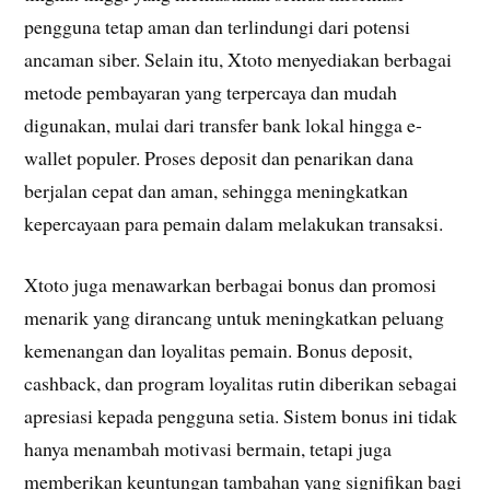
pengguna tetap aman dan terlindungi dari potensi
ancaman siber. Selain itu, Xtoto menyediakan berbagai
metode pembayaran yang terpercaya dan mudah
digunakan, mulai dari transfer bank lokal hingga e-
wallet populer. Proses deposit dan penarikan dana
berjalan cepat dan aman, sehingga meningkatkan
kepercayaan para pemain dalam melakukan transaksi.
Xtoto juga menawarkan berbagai bonus dan promosi
menarik yang dirancang untuk meningkatkan peluang
kemenangan dan loyalitas pemain. Bonus deposit,
cashback, dan program loyalitas rutin diberikan sebagai
apresiasi kepada pengguna setia. Sistem bonus ini tidak
hanya menambah motivasi bermain, tetapi juga
memberikan keuntungan tambahan yang signifikan bagi