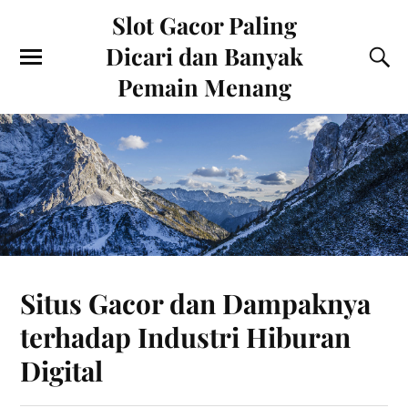
Slot Gacor Paling
Dicari dan Banyak
Pemain Menang
Situs Gacor dan Dampaknya
terhadap Industri Hiburan
Digital