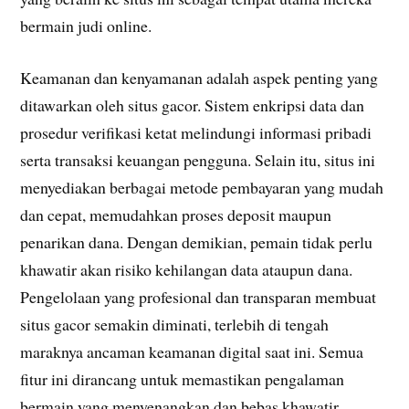
bermain judi online.
Keamanan dan kenyamanan adalah aspek penting yang
ditawarkan oleh situs gacor. Sistem enkripsi data dan
prosedur verifikasi ketat melindungi informasi pribadi
serta transaksi keuangan pengguna. Selain itu, situs ini
menyediakan berbagai metode pembayaran yang mudah
dan cepat, memudahkan proses deposit maupun
penarikan dana. Dengan demikian, pemain tidak perlu
khawatir akan risiko kehilangan data ataupun dana.
Pengelolaan yang profesional dan transparan membuat
situs gacor semakin diminati, terlebih di tengah
maraknya ancaman keamanan digital saat ini. Semua
fitur ini dirancang untuk memastikan pengalaman
bermain yang menyenangkan dan bebas khawatir.