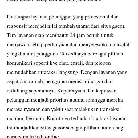
Dukungan layanan pelanggan yang profesional dan
responsif menjadi nilai tambah utama dari situs gacor.
Tim layanan siap membantu 24 jam penuh untuk
menjawab setiap pertanyaan dan menyelesaikan masalah
yang dialami pengguna. Tersedianya berbagai pilihan
komunikasi seperti live chat, email, dan telepon
memudahkan interaksi langsung. Dengan layanan yang
cepat dan ramah, pengguna merasa dihargai dan
didukung sepenuhnya. Kepercayaan dan kepuasan
pelanggan menjadi prioritas utama, sehingga mereka
merasa nyaman dan yakin saat melakukan transaksi
maupun bermain. Komitmen terhadap kualitas layanan
ini menjadikan situs gacor sebagai pilihan utama bagi
para pemain judi online.