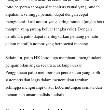
lotto berperan sebagai alat analisis visual yang mudah
dipahami, sehingga pemain dapat dengan cepat
mengidentifikasi nomor yang sering muncul (angka hot)
maupun yang jarang keluar (angka cold). Dengan
demikian, paito dapat meningkatkan peluang pemain
dalam memilih nomor yang berpotensi menang.
Selain itu, paito HK lotto juga membantu menghindari
pengambilan angka secara acak tanpa dasar.
Penggunaan paito memberikan pendekatan yang lebih
sistematis dan logis dalam menentukan taruhan,
sehingga mengurangi unsur keberuntungan semata dan
menambah unsur analisis statistik.