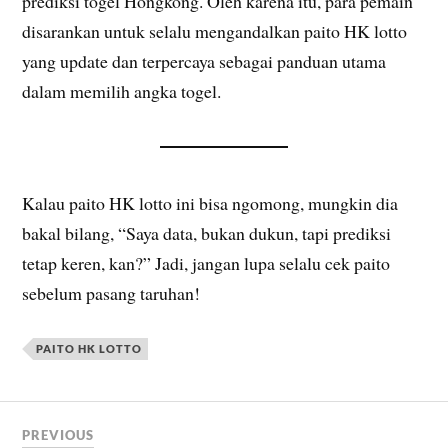
prediksi togel Hongkong. Oleh karena itu, para pemain
disarankan untuk selalu mengandalkan paito HK lotto
yang update dan terpercaya sebagai panduan utama
dalam memilih angka togel.
Kalau paito HK lotto ini bisa ngomong, mungkin dia
bakal bilang, “Saya data, bukan dukun, tapi prediksi
tetap keren, kan?” Jadi, jangan lupa selalu cek paito
sebelum pasang taruhan!
PAITO HK LOTTO
PREVIOUS