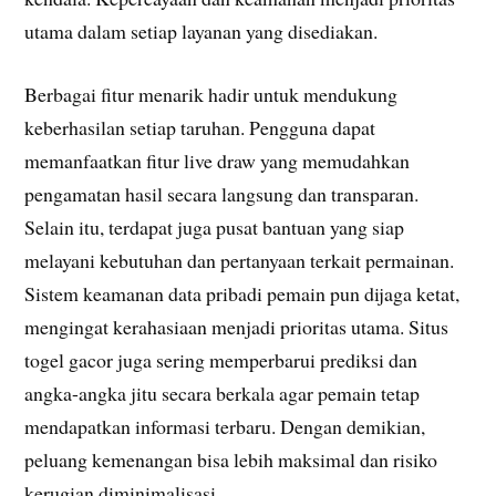
utama dalam setiap layanan yang disediakan.
Berbagai fitur menarik hadir untuk mendukung
keberhasilan setiap taruhan. Pengguna dapat
memanfaatkan fitur live draw yang memudahkan
pengamatan hasil secara langsung dan transparan.
Selain itu, terdapat juga pusat bantuan yang siap
melayani kebutuhan dan pertanyaan terkait permainan.
Sistem keamanan data pribadi pemain pun dijaga ketat,
mengingat kerahasiaan menjadi prioritas utama. Situs
togel gacor juga sering memperbarui prediksi dan
angka-angka jitu secara berkala agar pemain tetap
mendapatkan informasi terbaru. Dengan demikian,
peluang kemenangan bisa lebih maksimal dan risiko
kerugian diminimalisasi.