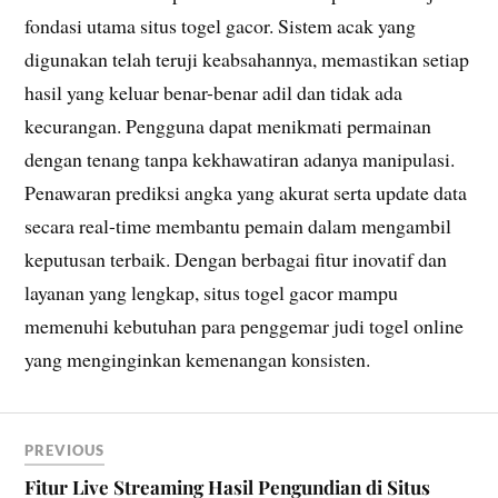
fondasi utama situs togel gacor. Sistem acak yang
digunakan telah teruji keabsahannya, memastikan setiap
hasil yang keluar benar-benar adil dan tidak ada
kecurangan. Pengguna dapat menikmati permainan
dengan tenang tanpa kekhawatiran adanya manipulasi.
Penawaran prediksi angka yang akurat serta update data
secara real-time membantu pemain dalam mengambil
keputusan terbaik. Dengan berbagai fitur inovatif dan
layanan yang lengkap, situs togel gacor mampu
memenuhi kebutuhan para penggemar judi togel online
yang menginginkan kemenangan konsisten.
PREVIOUS
Fitur Live Streaming Hasil Pengundian di Situs