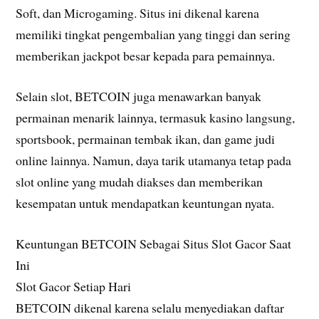
Soft, dan Microgaming. Situs ini dikenal karena
memiliki tingkat pengembalian yang tinggi dan sering
memberikan jackpot besar kepada para pemainnya.
Selain slot, BETCOIN juga menawarkan banyak
permainan menarik lainnya, termasuk kasino langsung,
sportsbook, permainan tembak ikan, dan game judi
online lainnya. Namun, daya tarik utamanya tetap pada
slot online yang mudah diakses dan memberikan
kesempatan untuk mendapatkan keuntungan nyata.
Keuntungan BETCOIN Sebagai Situs Slot Gacor Saat
Ini
Slot Gacor Setiap Hari
BETCOIN dikenal karena selalu menyediakan daftar