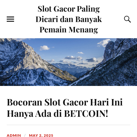
Slot Gacor Paling
Dicari dan Banyak
Pemain Menang
Bocoran Slot Gacor Hari Ini
Hanya Ada di BETCOIN!
ADMIN
MAY 2, 2025