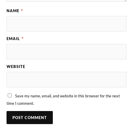
NAME
*
EMAIL
*
WEBSITE
Save my name, email, and website in this browser for the next
time I comment.