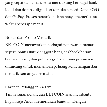
yang cepat dan aman, serta mendukung berbagai bank
lokal dan dompet digital terkemuka seperti Dana, OVO,
dan GoPay. Proses penarikan dana hanya memerlukan
waktu beberapa menit.
Bonus dan Promo Menarik
BETCOIN menawarkan berbagai penawaran menarik,
seperti bonus untuk anggota baru, cashback harian,
bonus deposit, dan putaran gratis. Semua promosi ini
dirancang untuk menambah peluang kemenangan dan
menarik semangat bermain.
Layanan Pelanggan 24 Jam
Tim layanan pelanggan BETCOIN siap membantu
kapan saja Anda memerlukan bantuan. Dengan