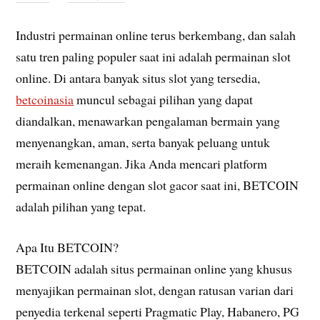
Industri permainan online terus berkembang, dan salah
satu tren paling populer saat ini adalah permainan slot
online. Di antara banyak situs slot yang tersedia,
betcoinasia
muncul sebagai pilihan yang dapat
diandalkan, menawarkan pengalaman bermain yang
menyenangkan, aman, serta banyak peluang untuk
meraih kemenangan. Jika Anda mencari platform
permainan online dengan slot gacor saat ini, BETCOIN
adalah pilihan yang tepat.
Apa Itu BETCOIN?
BETCOIN adalah situs permainan online yang khusus
menyajikan permainan slot, dengan ratusan varian dari
penyedia terkenal seperti Pragmatic Play, Habanero, PG