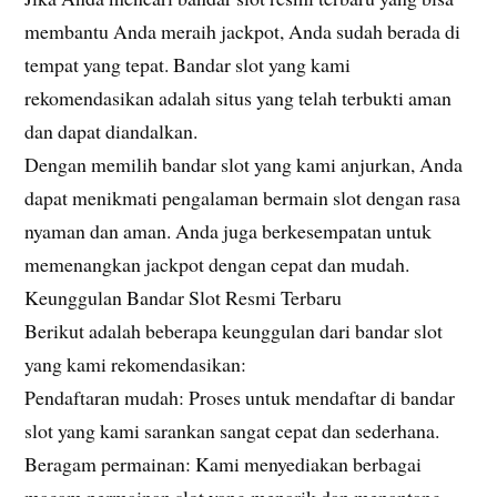
membantu Anda meraih jackpot, Anda sudah berada di
tempat yang tepat. Bandar slot yang kami
rekomendasikan adalah situs yang telah terbukti aman
dan dapat diandalkan.
Dengan memilih bandar slot yang kami anjurkan, Anda
dapat menikmati pengalaman bermain slot dengan rasa
nyaman dan aman. Anda juga berkesempatan untuk
memenangkan jackpot dengan cepat dan mudah.
Keunggulan Bandar Slot Resmi Terbaru
Berikut adalah beberapa keunggulan dari bandar slot
yang kami rekomendasikan:
Pendaftaran mudah: Proses untuk mendaftar di bandar
slot yang kami sarankan sangat cepat dan sederhana.
Beragam permainan: Kami menyediakan berbagai