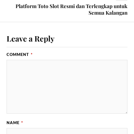
Platform Toto Slot Resmi dan Terlengkap untuk
Semua Kalangan
Leave a Reply
COMMENT
*
NAME
*