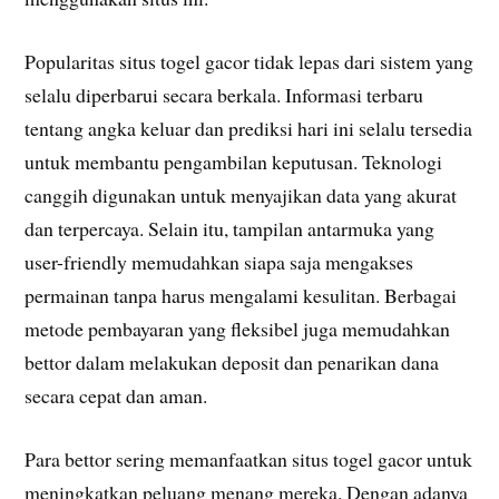
Popularitas situs togel gacor tidak lepas dari sistem yang
selalu diperbarui secara berkala. Informasi terbaru
tentang angka keluar dan prediksi hari ini selalu tersedia
untuk membantu pengambilan keputusan. Teknologi
canggih digunakan untuk menyajikan data yang akurat
dan terpercaya. Selain itu, tampilan antarmuka yang
user-friendly memudahkan siapa saja mengakses
permainan tanpa harus mengalami kesulitan. Berbagai
metode pembayaran yang fleksibel juga memudahkan
bettor dalam melakukan deposit dan penarikan dana
secara cepat dan aman.
Para bettor sering memanfaatkan situs togel gacor untuk
meningkatkan peluang menang mereka. Dengan adanya