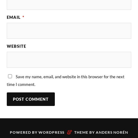
EMAIL
*
WEBSITE
Save my name, email, and website in this browser for the next
time I comment.
&
POWERED BY
WORDPRESS
THEME BY
ANDERS NORÉN