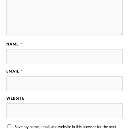
NAME
*
EMAIL
*
WEBSITE
Save my name, email, and website in this browser for the next