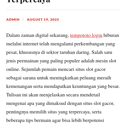
ADMIN
AUGUST 19, 2025
Dalam zaman digital sekarang,
tempototo login
hiburan
melalui internet telah mengalami perkembangan yang
pesat, khususnya di sektor taruhan daring. Salah satu
jenis permainan yang paling populer adalah mesin slot
online. Sejumlah pemain mencari situs slot gacor
sebagai sarana untuk meningkatkan peluang meraih
kemenangan serta mendapatkan keuntungan yang besar.
Tulisan ini akan menjelaskan secara mendetail
mengenai apa yang dimaksud dengan situs slot gacor,
pentingnya memilih situs yang terpercaya, serta
beberapa tips bermain agar bisa lebih berpotensi