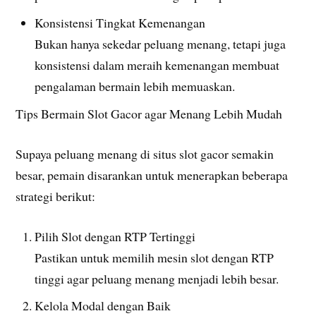
Konsistensi Tingkat Kemenangan
Bukan hanya sekedar peluang menang, tetapi juga
konsistensi dalam meraih kemenangan membuat
pengalaman bermain lebih memuaskan.
Tips Bermain Slot Gacor agar Menang Lebih Mudah
Supaya peluang menang di situs slot gacor semakin
besar, pemain disarankan untuk menerapkan beberapa
strategi berikut:
Pilih Slot dengan RTP Tertinggi
Pastikan untuk memilih mesin slot dengan RTP
tinggi agar peluang menang menjadi lebih besar.
Kelola Modal dengan Baik