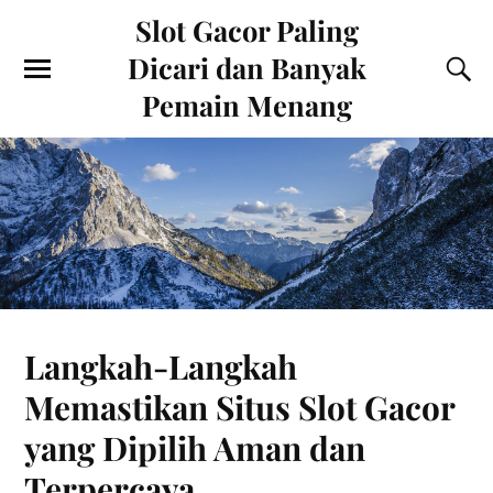
Slot Gacor Paling
Dicari dan Banyak
Pemain Menang
Langkah-Langkah
Memastikan Situs Slot Gacor
yang Dipilih Aman dan
Terpercaya