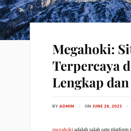
Megahoki: Si
Terpercaya 
Lengkap dan
BY
ADMIN
ON
JUNE 28, 2025
megahoki
adalah salah satu platform 