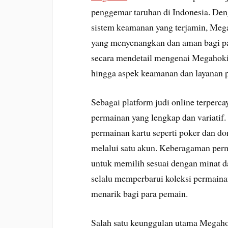
penggemar taruhan di Indonesia. Den
sistem keamanan yang terjamin, M
yang menyenangkan dan aman bagi pa
secara mendetail mengenai Megahoki
hingga aspek keamanan dan layanan p
Sebagai platform judi online terperc
permainan yang lengkap dan variatif. 
permainan kartu seperti poker dan d
melalui satu akun. Keberagaman pe
untuk memilih sesuai dengan minat da
selalu memperbarui koleksi permain
menarik bagi para pemain.
Salah satu keunggulan utama Megaho