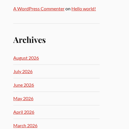
A WordPress Commenter
on
Hello world!
Archives
August 2026
July 2026
June 2026
May 2026
April 2026
March 2026