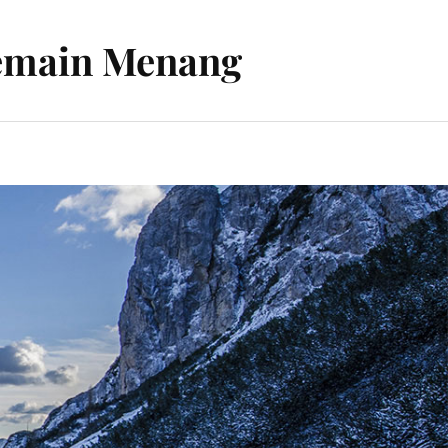
Pemain Menang