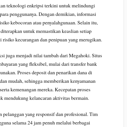
an teknologi enkripsi terkini untuk melindungi
n para penggunanya. Dengan demikian, informasi
risiko kebocoran atau penyalahgunaan. Selain itu,
a diterapkan untuk memastikan keaslian setiap
 risiko kecurangan dan penipuan yang merugikan.
 juga menjadi nilai tambah dari Megahoki. Situs
ayaran yang fleksibel, mulai dari transfer bank
gunakan. Proses deposit dan penarikan dana di
n, dan mudah, sehingga memberikan kenyamanan
serta kemenangan mereka. Kecepatan proses
ntuk mendukung kelancaran aktivitas bermain.
n pelanggan yang responsif dan profesional. Tim
gguna selama 24 jam penuh melalui berbagai