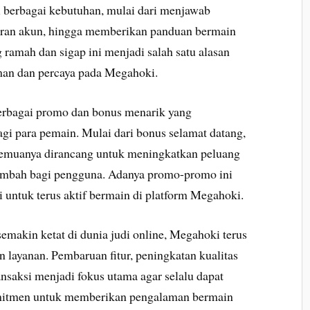
 berbagai kebutuhan, mulai dari menjawab
uran akun, hingga memberikan panduan bermain
ramah dan sigap ini menjadi salah satu alasan
an dan percaya pada Megahoki.
erbagai promo dan bonus menarik yang
i para pemain. Mulai dari bonus selamat datang,
 semuanya dirancang untuk meningkatkan peluang
ambah bagi pengguna. Adanya promo-promo ini
untuk terus aktif bermain di platform Megahoki.
makin ketat di dunia judi online, Megahoki terus
layanan. Pembaruan fitur, peningkatan kualitas
nsaksi menjadi fokus utama agar selalu dapat
mitmen untuk memberikan pengalaman bermain