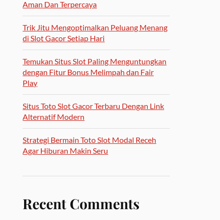
Aman Dan Terpercaya
Trik Jitu Mengoptimalkan Peluang Menang
di Slot Gacor Setiap Hari
Temukan Situs Slot Paling Menguntungkan
dengan Fitur Bonus Melimpah dan Fair
Play
Situs Toto Slot Gacor Terbaru Dengan Link
Alternatif Modern
Strategi Bermain Toto Slot Modal Receh
Agar Hiburan Makin Seru
Recent Comments