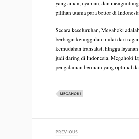
yang aman, nyaman, dan menguntungk
pilihan utama para bettor di Indonesia
Secara keseluruhan, Megahoki adalah
berbagai keunggulan mulai dari raga
kemudahan transaksi, hingga layanan
judi daring di Indonesia, Megahoki l
pengalaman bermain yang optimal d
MEGAHOKI
PREVIOUS