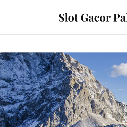
Slot Gacor P