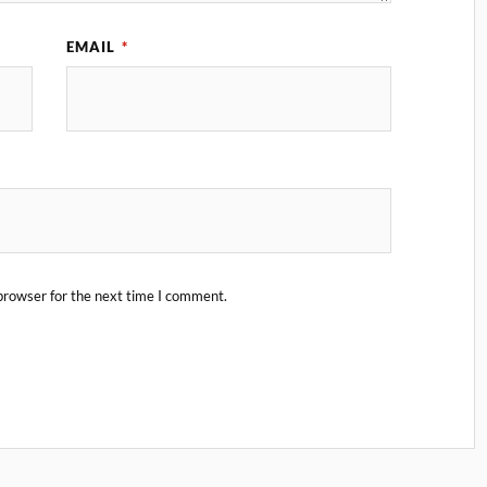
EMAIL
*
browser for the next time I comment.