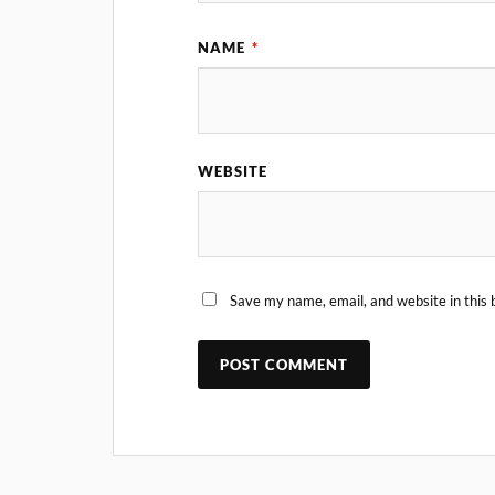
NAME
*
WEBSITE
Save my name, email, and website in this 