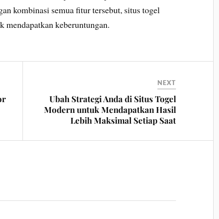
an kombinasi semua fitur tersebut, situs togel
tuk mendapatkan keberuntungan.
NEXT
or
Ubah Strategi Anda di Situs Togel
Modern untuk Mendapatkan Hasil
Lebih Maksimal Setiap Saat