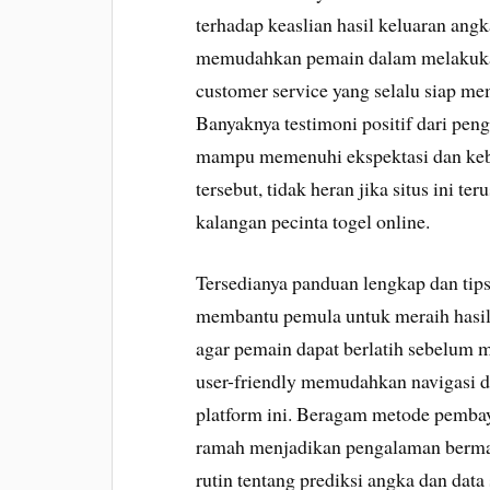
terhadap keaslian hasil keluaran ang
memudahkan pemain dalam melakuka
customer service yang selalu siap me
Banyaknya testimoni positif dari peng
mampu memenuhi ekspektasi dan kebu
tersebut, tidak heran jika situs ini t
kalangan pecinta togel online.
Tersedianya panduan lengkap dan tip
membantu pemula untuk meraih hasil
agar pemain dapat berlatih sebelum 
user-friendly memudahkan navigasi
platform ini. Beragam metode pembay
ramah menjadikan pengalaman berma
rutin tentang prediksi angka dan data