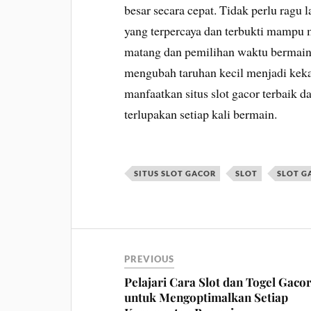
besar secara cepat. Tidak perlu ragu
yang terpercaya dan terbukti mampu 
matang dan pemilihan waktu bermain 
mengubah taruhan kecil menjadi kekay
manfaatkan situs slot gacor terbaik 
terlupakan setiap kali bermain.
SITUS SLOT GACOR
SLOT
SLOT G
PREVIOUS
Pelajari Cara Slot dan Togel Gaco
untuk Mengoptimalkan Setiap