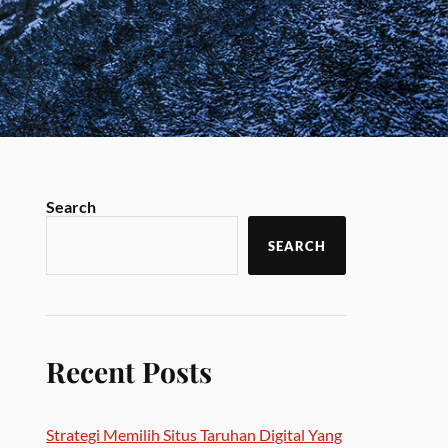
Search
SEARCH
Recent Posts
Strategi Memilih Situs Taruhan Digital Yang