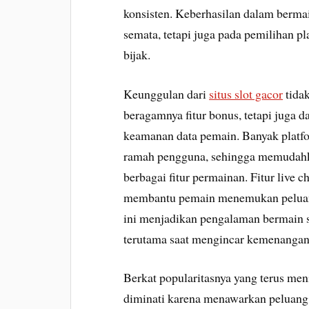
konsisten. Keberhasilan dalam berma
semata, tetapi juga pada pemilihan p
bijak.
Keunggulan dari
situs slot gacor
tidak
beragamnya fitur bonus, tetapi juga d
keamanan data pemain. Banyak platf
ramah pengguna, sehingga memudahk
berbagai fitur permainan. Fitur live 
membantu pemain menemukan peluang
ini menjadikan pengalaman bermain
terutama saat mengincar kemenangan b
Berkat popularitasnya yang terus meni
diminati karena menawarkan peluang