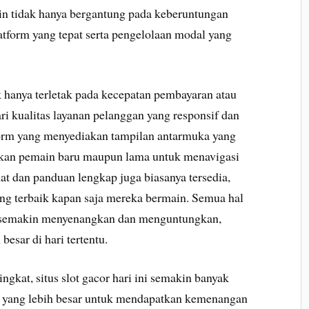
in tidak hanya bergantung pada keberuntungan
latform yang tepat serta pengelolaan modal yang
 hanya terletak pada kecepatan pembayaran atau
ari kualitas layanan pelanggan yang responsif dan
orm yang menyediakan tampilan antarmuka yang
an pemain baru maupun lama untuk menavigasi
chat dan panduan lengkap juga biasanya tersedia,
 terbaik kapan saja mereka bermain. Semua hal
 semakin menyenangkan dan menguntungkan,
esar di hari tertentu.
ngkat, situs slot gacor hari ini semakin banyak
 yang lebih besar untuk mendapatkan kemenangan