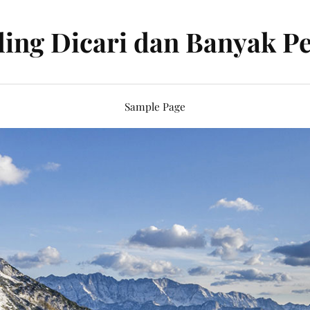
aling Dicari dan Banyak 
Sample Page