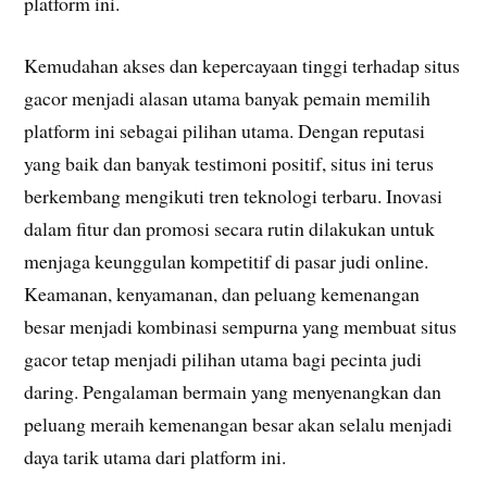
platform ini.
Kemudahan akses dan kepercayaan tinggi terhadap situs
gacor menjadi alasan utama banyak pemain memilih
platform ini sebagai pilihan utama. Dengan reputasi
yang baik dan banyak testimoni positif, situs ini terus
berkembang mengikuti tren teknologi terbaru. Inovasi
dalam fitur dan promosi secara rutin dilakukan untuk
menjaga keunggulan kompetitif di pasar judi online.
Keamanan, kenyamanan, dan peluang kemenangan
besar menjadi kombinasi sempurna yang membuat situs
gacor tetap menjadi pilihan utama bagi pecinta judi
daring. Pengalaman bermain yang menyenangkan dan
peluang meraih kemenangan besar akan selalu menjadi
daya tarik utama dari platform ini.