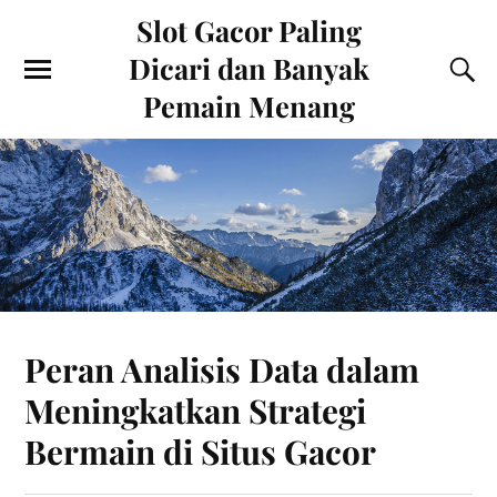
Slot Gacor Paling
Dicari dan Banyak
Pemain Menang
Peran Analisis Data dalam
Meningkatkan Strategi
Bermain di Situs Gacor