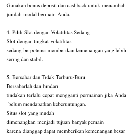
Gunakan bonus deposit dan cashback untuk menambah
jumlah modal bermain Anda.
4. Pilih Slot dengan Volatilitas Sedang
Slot dengan tingkat volatilitas
sedang berpotensi memberikan kemenangan yang lebih
sering dan stabil.
5. Bersabar dan Tidak Terburu-Buru
Bersabarlah dan hindari
tindakan terlalu cepat mengganti permainan jika Anda
belum mendapatkan keberuntungan.
Situs slot yang mudah
dimenangkan menjadi tujuan banyak pemain
karena dianggap dapat memberikan kemenangan besar