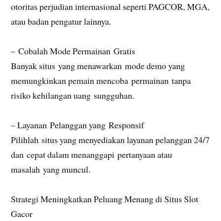
otoritas perjudian internasional seperti PAGCOR, MGA,
atau badan pengatur lainnya.
– Cobalah Mode Permainan Gratis
Banyak situs yang menawarkan mode demo yang
memungkinkan pemain mencoba permainan tanpa
risiko kehilangan uang sungguhan.
– Layanan Pelanggan yang Responsif
Pilihlah situs yang menyediakan layanan pelanggan 24/7
dan cepat dalam menanggapi pertanyaan atau
masalah yang muncul.
Strategi Meningkatkan Peluang Menang di Situs Slot
Gacor