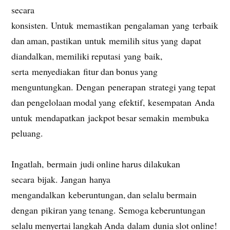
secara
konsisten. Untuk memastikan pengalaman yang terbaik
dan aman, pastikan untuk memilih situs yang dapat
diandalkan, memiliki reputasi yang baik,
serta menyediakan fitur dan bonus yang
menguntungkan. Dengan penerapan strategi yang tepat
dan pengelolaan modal yang efektif, kesempatan Anda
untuk mendapatkan jackpot besar semakin membuka
peluang.
Ingatlah, bermain judi online harus dilakukan
secara bijak. Jangan hanya
mengandalkan keberuntungan, dan selalu bermain
dengan pikiran yang tenang. Semoga keberuntungan
selalu menyertai langkah Anda dalam dunia slot online!