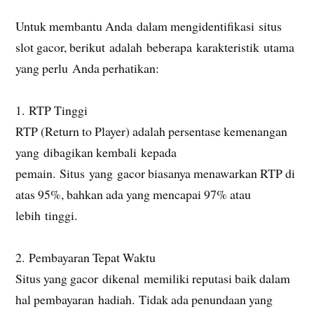
Untuk membantu Anda dalam mengidentifikasi situs
slot gacor, berikut adalah beberapa karakteristik utama
yang perlu Anda perhatikan:
1. RTP Tinggi
RTP (Return to Player) adalah persentase kemenangan
yang dibagikan kembali kepada
pemain. Situs yang gacor biasanya menawarkan RTP di
atas 95%, bahkan ada yang mencapai 97% atau
lebih tinggi.
2. Pembayaran Tepat Waktu
Situs yang gacor dikenal memiliki reputasi baik dalam
hal pembayaran hadiah. Tidak ada penundaan yang