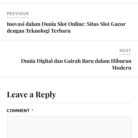
PREVIOUS
Inovasi dalam Dunia Slot Online: Situs Slot Gacor
dengan Teknologi Terbaru
NEXT
Dunia Digital dan Gairah Baru dalam Hiburan
Modern
Leave a Reply
COMMENT
*