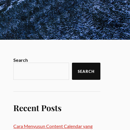
Search
SEARCH
Recent Posts
Cara Menyusun Content Calendar yang