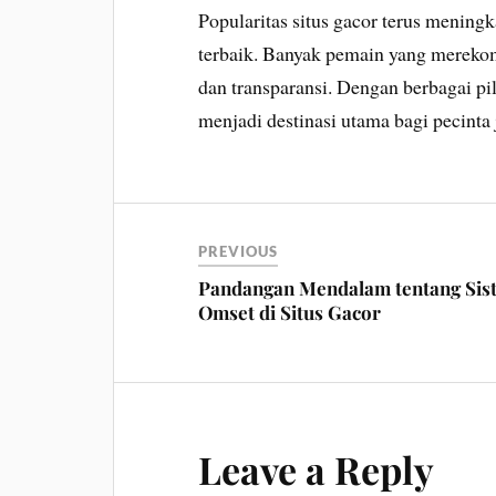
Popularitas situs gacor terus meningk
terbaik. Banyak pemain yang merekom
dan transparansi. Dengan berbagai pil
menjadi destinasi utama bagi pecinta
PREVIOUS
Pandangan Mendalam tentang Sis
Omset di Situs Gacor
Leave a Reply