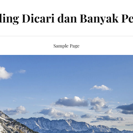
aling Dicari dan Banyak 
Sample Page