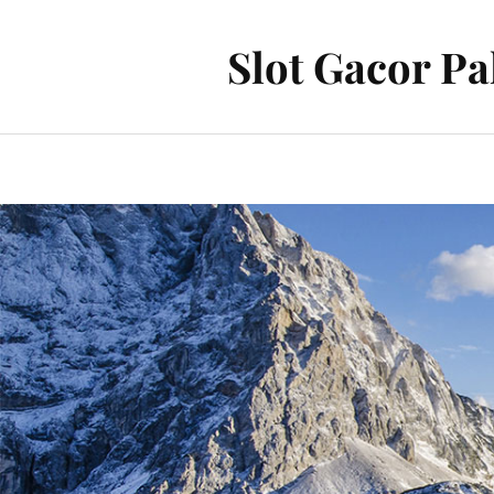
Slot Gacor P