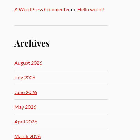
A WordPress Commenter
on
Hello world!
Archives
August 2026
July 2026
June 2026
May 2026
April 2026
March 2026