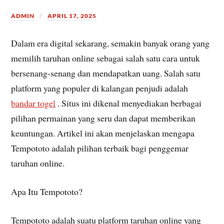
ADMIN
APRIL 17, 2025
Dalam era digital sekarang, semakin banyak orang yang
memilih taruhan online sebagai salah satu cara untuk
bersenang-senang dan mendapatkan uang. Salah satu
platform yang populer di kalangan penjudi adalah
bandar togel
. Situs ini dikenal menyediakan berbagai
pilihan permainan yang seru dan dapat memberikan
keuntungan. Artikel ini akan menjelaskan mengapa
Tempototo adalah pilihan terbaik bagi penggemar
taruhan online.
Apa Itu Tempototo?
Tempototo adalah suatu platform taruhan online yang