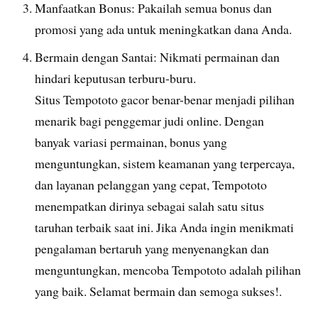
Manfaatkan Bonus: Pakailah semua bonus dan
promosi yang ada untuk meningkatkan dana Anda.
Bermain dengan Santai: Nikmati permainan dan
hindari keputusan terburu-buru.
Situs Tempototo gacor benar-benar menjadi pilihan
menarik bagi penggemar judi online. Dengan
banyak variasi permainan, bonus yang
menguntungkan, sistem keamanan yang terpercaya,
dan layanan pelanggan yang cepat, Tempototo
menempatkan dirinya sebagai salah satu situs
taruhan terbaik saat ini. Jika Anda ingin menikmati
pengalaman bertaruh yang menyenangkan dan
menguntungkan, mencoba Tempototo adalah pilihan
yang baik. Selamat bermain dan semoga sukses!.