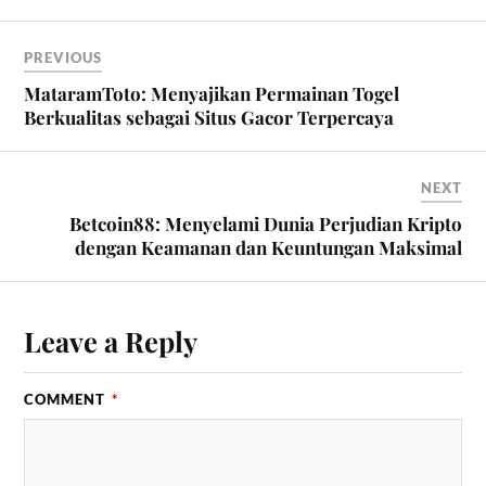
PREVIOUS
MataramToto: Menyajikan Permainan Togel
Berkualitas sebagai Situs Gacor Terpercaya
NEXT
Betcoin88: Menyelami Dunia Perjudian Kripto
dengan Keamanan dan Keuntungan Maksimal
Leave a Reply
COMMENT
*