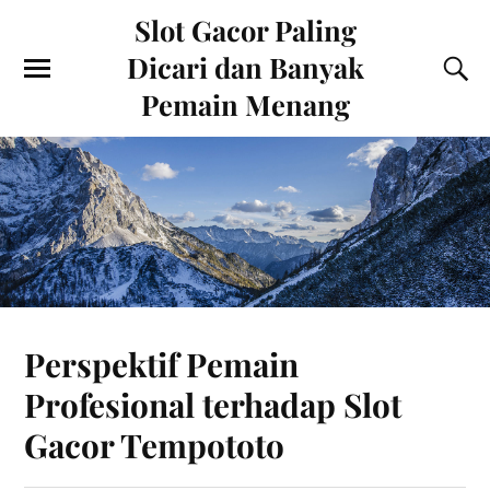
Slot Gacor Paling
Dicari dan Banyak
Pemain Menang
Perspektif Pemain
Profesional terhadap Slot
Gacor Tempototo