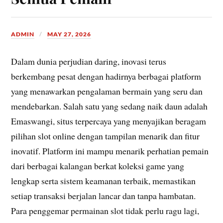
ADMIN
MAY 27, 2026
Dalam dunia perjudian daring, inovasi terus
berkembang pesat dengan hadirnya berbagai platform
yang menawarkan pengalaman bermain yang seru dan
mendebarkan. Salah satu yang sedang naik daun adalah
Emaswangi, situs terpercaya yang menyajikan beragam
pilihan slot online dengan tampilan menarik dan fitur
inovatif. Platform ini mampu menarik perhatian pemain
dari berbagai kalangan berkat koleksi game yang
lengkap serta sistem keamanan terbaik, memastikan
setiap transaksi berjalan lancar dan tanpa hambatan.
Para penggemar permainan slot tidak perlu ragu lagi,