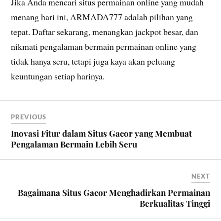
Jika Anda mencari situs permainan online yang mudah
menang hari ini, ARMADA777 adalah pilihan yang
tepat. Daftar sekarang, menangkan jackpot besar, dan
nikmati pengalaman bermain permainan online yang
tidak hanya seru, tetapi juga kaya akan peluang
keuntungan setiap harinya.
PREVIOUS
Inovasi Fitur dalam Situs Gacor yang Membuat
Pengalaman Bermain Lebih Seru
NEXT
Bagaimana Situs Gacor Menghadirkan Permainan
Berkualitas Tinggi