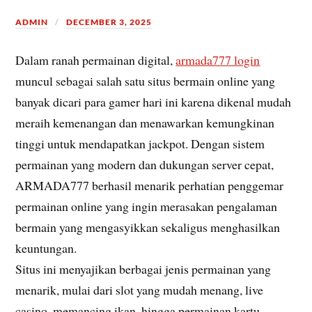
ADMIN
DECEMBER 3, 2025
Dalam ranah permainan digital,
armada777 login
muncul sebagai salah satu situs bermain online yang
banyak dicari para gamer hari ini karena dikenal mudah
meraih kemenangan dan menawarkan kemungkinan
tinggi untuk mendapatkan jackpot. Dengan sistem
permainan yang modern dan dukungan server cepat,
ARMADA777 berhasil menarik perhatian penggemar
permainan online yang ingin merasakan pengalaman
bermain yang mengasyikkan sekaligus menghasilkan
keuntungan.
Situs ini menyajikan berbagai jenis permainan yang
menarik, mulai dari slot yang mudah menang, live
casino, memancing ikan, hingga permainan kartu