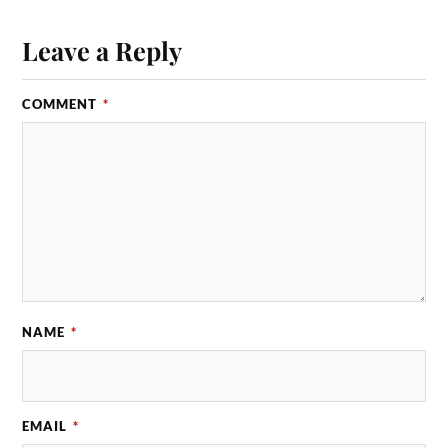
Leave a Reply
COMMENT
*
NAME
*
EMAIL
*