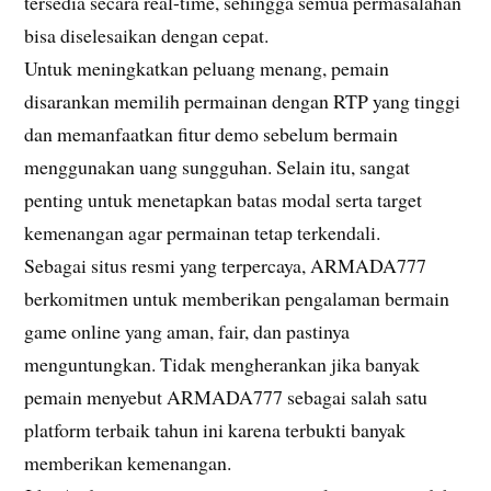
tersedia secara real-time, sehingga semua permasalahan
bisa diselesaikan dengan cepat.
Untuk meningkatkan peluang menang, pemain
disarankan memilih permainan dengan RTP yang tinggi
dan memanfaatkan fitur demo sebelum bermain
menggunakan uang sungguhan. Selain itu, sangat
penting untuk menetapkan batas modal serta target
kemenangan agar permainan tetap terkendali.
Sebagai situs resmi yang terpercaya, ARMADA777
berkomitmen untuk memberikan pengalaman bermain
game online yang aman, fair, dan pastinya
menguntungkan. Tidak mengherankan jika banyak
pemain menyebut ARMADA777 sebagai salah satu
platform terbaik tahun ini karena terbukti banyak
memberikan kemenangan.