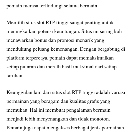
pemain merasa terlindungi selama bermain.
Memilih situs slot RTP tinggi sangat penting untuk
meningkatkan potensi keuntungan. Situs ini sering kali
menawarkan bonus dan promosi menarik yang
mendukung peluang kemenangan. Dengan bergabung di
platform terpercaya, pemain dapat memaksimalkan
setiap putaran dan meraih hasil maksimal dari setiap
taruhan.
Keunggulan lain dari situs slot RTP tinggi adalah variasi
permainan yang beragam dan kualitas grafis yang
memukau. Hal ini membuat pengalaman bermain
menjadi lebih menyenangkan dan tidak monoton.
Pemain juga dapat mengakses berbagai jenis permainan