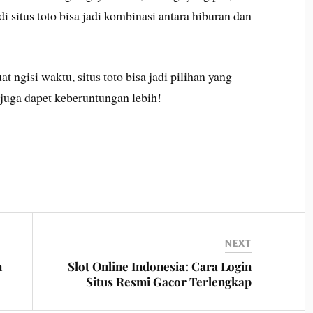
 situs toto bisa jadi kombinasi antara hiburan dan
at ngisi waktu, situs toto bisa jadi pilihan yang
u juga dapet keberuntungan lebih!
NEXT
n
Slot Online Indonesia: Cara Login
Situs Resmi Gacor Terlengkap