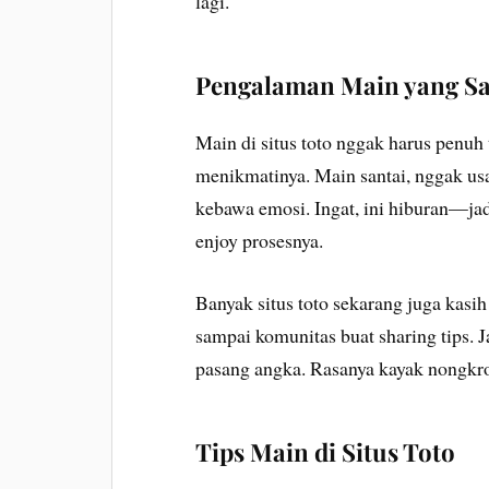
lagi.
Pengalaman Main yang Sa
Main di situs toto nggak harus penuh t
menikmatinya. Main santai, nggak usah
kebawa emosi. Ingat, ini hiburan—ja
enjoy prosesnya.
Banyak situs toto sekarang juga kasih 
sampai komunitas buat sharing tips. 
pasang angka. Rasanya kayak nongkron
Tips Main di Situs Toto