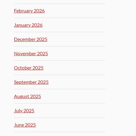
February 2026
January 2026
December 2025
November 2025
October 2025
September 2025
August 2025
July 2025
June 2025