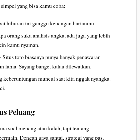
 simpel yang bisa kamu coba:
ai hiburan ini ganggu keuangan harianmu.
a orang suka analisis angka, ada juga yang lebih
bikin kamu nyaman.
 Situs toto biasanya punya banyak penawaran
 lama. Sayang banget kalau dilewatkan.
 keberuntungan muncul saat kita nggak nyangka.
ci.
us Peluang
ma soal menang atau kalah, tapi tentang
main. Dengan gaya santai, strategi yang pas,