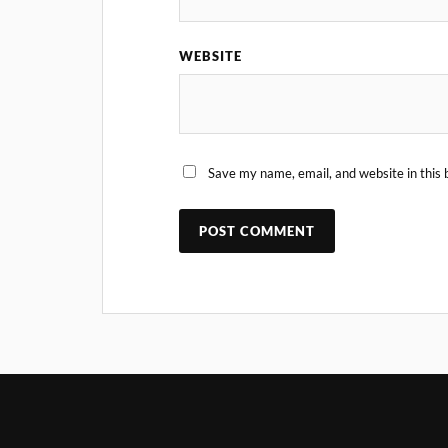
WEBSITE
Save my name, email, and website in this 