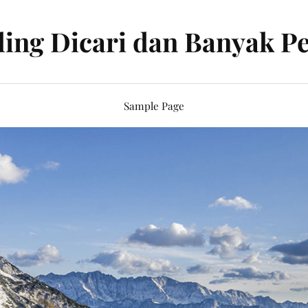
aling Dicari dan Banyak 
Sample Page