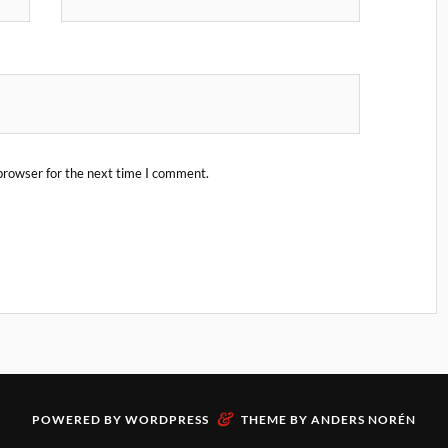
browser for the next time I comment.
&
POWERED BY
WORDPRESS
THEME BY
ANDERS NORÉN