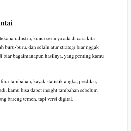
ntai
ekanan. Justru, kunci serunya ada di cara kita
 buru-buru, dan selalu atur strategi biar nggak
di biar bagaimanapun hasilnya, yang penting kamu
fitur tambahan, kayak statistik angka, prediksi,
Jadi, kamu bisa dapet insight tambahan sebelum
g bareng temen, tapi versi digital.