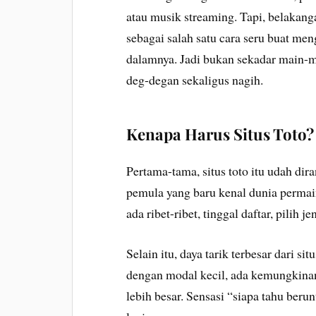
atau musik streaming. Tapi, belakang
sebagai salah satu cara seru buat me
dalamnya. Jadi bukan sekadar main-ma
deg-degan sekaligus nagih.
Kenapa Harus Situs Toto?
Pertama-tama, situs toto itu udah di
pemula yang baru kenal dunia permai
ada ribet-ribet, tinggal daftar, pilih 
Selain itu, daya tarik terbesar dari s
dengan modal kecil, ada kemungkinan
lebih besar. Sensasi “siapa tahu beru