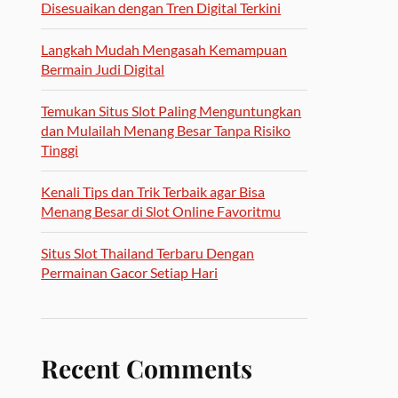
Disesuaikan dengan Tren Digital Terkini
Langkah Mudah Mengasah Kemampuan
Bermain Judi Digital
Temukan Situs Slot Paling Menguntungkan
dan Mulailah Menang Besar Tanpa Risiko
Tinggi
Kenali Tips dan Trik Terbaik agar Bisa
Menang Besar di Slot Online Favoritmu
Situs Slot Thailand Terbaru Dengan
Permainan Gacor Setiap Hari
Recent Comments