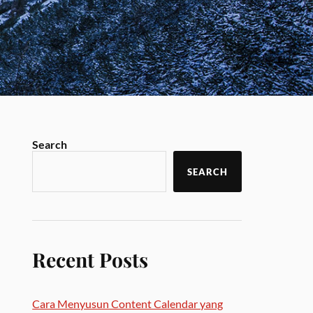
Search
SEARCH
Recent Posts
Cara Menyusun Content Calendar yang