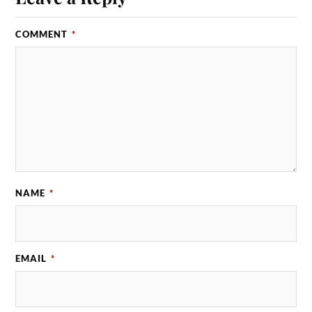
COMMENT
*
NAME
*
EMAIL
*