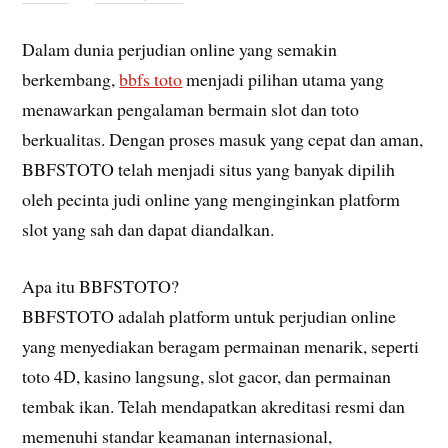
Dalam dunia perjudian online yang semakin
berkembang,
bbfs toto
menjadi pilihan utama yang
menawarkan pengalaman bermain slot dan toto
berkualitas. Dengan proses masuk yang cepat dan aman,
BBFSTOTO telah menjadi situs yang banyak dipilih
oleh pecinta judi online yang menginginkan platform
slot yang sah dan dapat diandalkan.
Apa itu BBFSTOTO?
BBFSTOTO adalah platform untuk perjudian online
yang menyediakan beragam permainan menarik, seperti
toto 4D, kasino langsung, slot gacor, dan permainan
tembak ikan. Telah mendapatkan akreditasi resmi dan
memenuhi standar keamanan internasional,