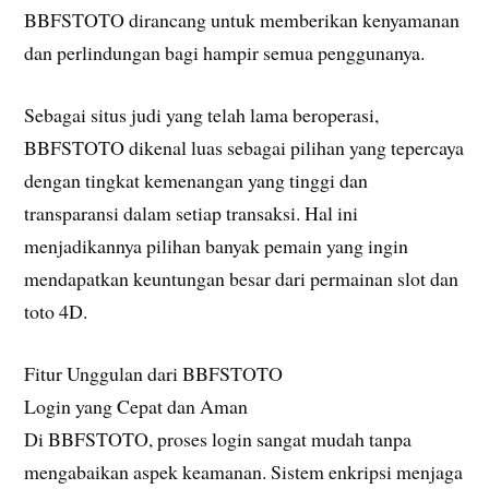
BBFSTOTO dirancang untuk memberikan kenyamanan
dan perlindungan bagi hampir semua penggunanya.
Sebagai situs judi yang telah lama beroperasi,
BBFSTOTO dikenal luas sebagai pilihan yang tepercaya
dengan tingkat kemenangan yang tinggi dan
transparansi dalam setiap transaksi. Hal ini
menjadikannya pilihan banyak pemain yang ingin
mendapatkan keuntungan besar dari permainan slot dan
toto 4D.
Fitur Unggulan dari BBFSTOTO
Login yang Cepat dan Aman
Di BBFSTOTO, proses login sangat mudah tanpa
mengabaikan aspek keamanan. Sistem enkripsi menjaga