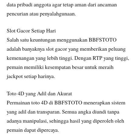
data pribadi anggota agar tetap aman dari ancaman
pencurian atau penyalahgunaan.
Slot Gacor Setiap Hari
Salah satu keuntungan menggunakan BBFSTOTO
adalah banyaknya slot gacor yang memberikan peluang
kemenangan yang lebih tinggi. Dengan RTP yang tinggi,
pemain memiliki kesempatan besar untuk meraih
jackpot setiap harinya.
Toto 4D yang Adil dan Akurat
Permainan toto 4D di BBFSTOTO menerapkan sistem
yang adil dan transparan. Semua angka diundi tanpa
adanya manipulasi, sehingga hasil yang diperoleh oleh
pemain dapat dipercaya.