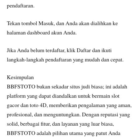
pendaftaran.
Tekan tombol Masuk, dan Anda akan dialihkan ke
halaman dashboard akun Anda.
Jika Anda belum terdaftar, klik Daftar dan ikuti
langkah-langkah pendaftaran yang mudah dan cepat.
Kesimpulan
BBFSTOTO bukan sekadar situs judi biasa; ini adalah
platform yang dapat diandalkan untuk bermain slot
gacor dan toto 4D, memberikan pengalaman yang aman,
profesional, dan menguntungkan. Dengan reputasi yang
solid, berbagai fitur, dan layanan yang luar biasa,
BBFSTOTO adalah pilihan utama yang patut Anda