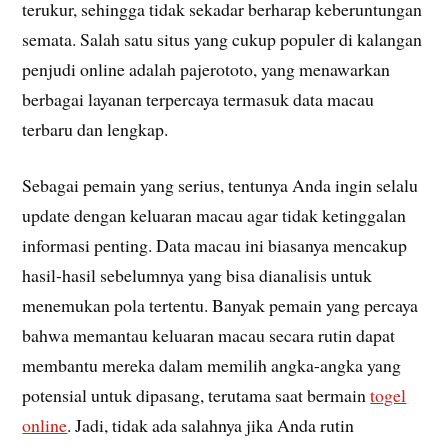
terukur, sehingga tidak sekadar berharap keberuntungan
semata. Salah satu situs yang cukup populer di kalangan
penjudi online adalah pajerototo, yang menawarkan
berbagai layanan terpercaya termasuk data macau
terbaru dan lengkap.
Sebagai pemain yang serius, tentunya Anda ingin selalu
update dengan keluaran macau agar tidak ketinggalan
informasi penting. Data macau ini biasanya mencakup
hasil-hasil sebelumnya yang bisa dianalisis untuk
menemukan pola tertentu. Banyak pemain yang percaya
bahwa memantau keluaran macau secara rutin dapat
membantu mereka dalam memilih angka-angka yang
potensial untuk dipasang, terutama saat bermain
togel
online
. Jadi, tidak ada salahnya jika Anda rutin