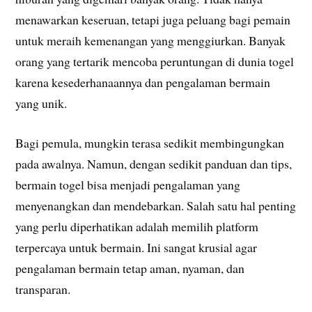
menawarkan keseruan, tetapi juga peluang bagi pemain
untuk meraih kemenangan yang menggiurkan. Banyak
orang yang tertarik mencoba peruntungan di dunia togel
karena kesederhanaannya dan pengalaman bermain
yang unik.
Bagi pemula, mungkin terasa sedikit membingungkan
pada awalnya. Namun, dengan sedikit panduan dan tips,
bermain togel bisa menjadi pengalaman yang
menyenangkan dan mendebarkan. Salah satu hal penting
yang perlu diperhatikan adalah memilih platform
terpercaya untuk bermain. Ini sangat krusial agar
pengalaman bermain tetap aman, nyaman, dan
transparan.