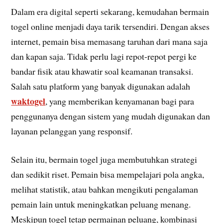
Dalam era digital seperti sekarang, kemudahan bermain
togel online menjadi daya tarik tersendiri. Dengan akses
internet, pemain bisa memasang taruhan dari mana saja
dan kapan saja. Tidak perlu lagi repot-repot pergi ke
bandar fisik atau khawatir soal keamanan transaksi.
Salah satu platform yang banyak digunakan adalah
waktogel
, yang memberikan kenyamanan bagi para
penggunanya dengan sistem yang mudah digunakan dan
layanan pelanggan yang responsif.
Selain itu, bermain togel juga membutuhkan strategi
dan sedikit riset. Pemain bisa mempelajari pola angka,
melihat statistik, atau bahkan mengikuti pengalaman
pemain lain untuk meningkatkan peluang menang.
Meskipun togel tetap permainan peluang, kombinasi