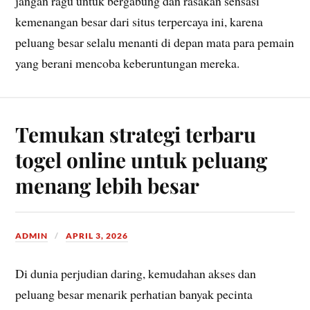
jangan ragu untuk bergabung dan rasakan sensasi
kemenangan besar dari situs terpercaya ini, karena
peluang besar selalu menanti di depan mata para pemain
yang berani mencoba keberuntungan mereka.
Temukan strategi terbaru
togel online untuk peluang
menang lebih besar
ADMIN
APRIL 3, 2026
Di dunia perjudian daring, kemudahan akses dan
peluang besar menarik perhatian banyak pecinta