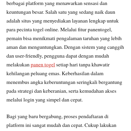
berbagai platform yang menawarkan sensasi dan
keuntungan besar. Salah satu yang sedang naik daun
adalah situs yang menyediakan layanan lengkap untuk
para pecinta togel online. Melalui fitur panentogel,
pemain bisa menikmati pengalaman taruhan yang lebih
aman dan menguntungkan. Dengan sistem yang canggih
dan user-friendly, pengguna dapat dengan mudah
melakukan
panen togel
setiap hari tanpa khawatir
kehilangan peluang emas. Keberhasilan dalam
menembus angka keberuntungan seringkali bergantung
pada strategi dan keberanian, serta kemudahan akses
melalui login yang simpel dan cepat.
Bagi yang baru bergabung, proses pendaftaran di
platform ini sangat mudah dan cepat. Cukup lakukan