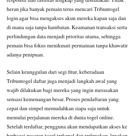
heran jika banyak pemain terus mencari Tribuntogel
login agar bisa mengakses akun mereka kapan saja dan
di mana saja tanpa hambatan. Keamanan transaksi serta
perlindungan data menjadi prioritas utama, sehingga
pemain bisa fokus menikmati permainan tanpa khawatir
adanya penipuan.
Selain keunggulan dari segi fitur, keberadaan
Tribuntogel daftar juga menjadi langkah awal yang
wajib dilakukan bagi mereka yang ingin merasakan
sensasi kemenangan besar. Proses pendaftaran yang
cepat dan simpel memudahkan siapa saja untuk
memulai perjalanan mereka di dunia togel online.
Setelah terdaftar, pengguna akan mendapatkan akses ke
berbagai pasaran togel terkenal dan terlengkap, lengkap