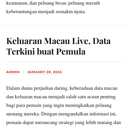
keamanan, dan peluang besar, peluang meraih
keberuntungan menjadi semakin nyata.
Keluaran Macau Live, Data
Terkini buat Pemula
ADMIN
JANUARY 28, 2026
Dalam dunia perjudian daring, keberadaan data macau
dan keluaran macau menjadi salah satu acuan penting
bagi para pemain yang ingin meningkatkan peluang
menang mereka. Dengan mengandalkan informasi ini,
pemain dapat merancang strategi yang lebih matang dan