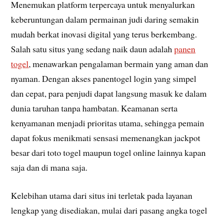
Menemukan platform terpercaya untuk menyalurkan
keberuntungan dalam permainan judi daring semakin
mudah berkat inovasi digital yang terus berkembang.
Salah satu situs yang sedang naik daun adalah
panen
togel
, menawarkan pengalaman bermain yang aman dan
nyaman. Dengan akses panentogel login yang simpel
dan cepat, para penjudi dapat langsung masuk ke dalam
dunia taruhan tanpa hambatan. Keamanan serta
kenyamanan menjadi prioritas utama, sehingga pemain
dapat fokus menikmati sensasi memenangkan jackpot
besar dari toto togel maupun togel online lainnya kapan
saja dan di mana saja.
Kelebihan utama dari situs ini terletak pada layanan
lengkap yang disediakan, mulai dari pasang angka togel