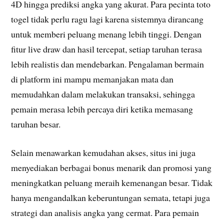
4D hingga prediksi angka yang akurat. Para pecinta toto
togel tidak perlu ragu lagi karena sistemnya dirancang
untuk memberi peluang menang lebih tinggi. Dengan
fitur live draw dan hasil tercepat, setiap taruhan terasa
lebih realistis dan mendebarkan. Pengalaman bermain
di platform ini mampu memanjakan mata dan
memudahkan dalam melakukan transaksi, sehingga
pemain merasa lebih percaya diri ketika memasang
taruhan besar.
Selain menawarkan kemudahan akses, situs ini juga
menyediakan berbagai bonus menarik dan promosi yang
meningkatkan peluang meraih kemenangan besar. Tidak
hanya mengandalkan keberuntungan semata, tetapi juga
strategi dan analisis angka yang cermat. Para pemain