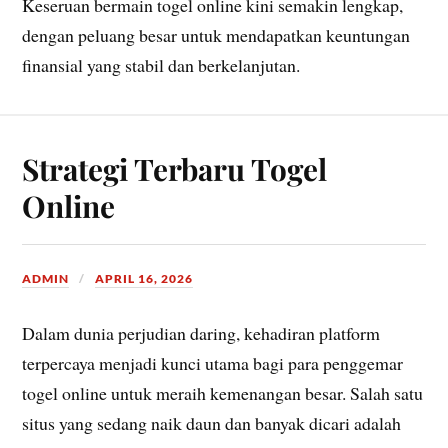
Keseruan bermain togel online kini semakin lengkap,
dengan peluang besar untuk mendapatkan keuntungan
finansial yang stabil dan berkelanjutan.
Strategi Terbaru Togel
Online
ADMIN
APRIL 16, 2026
Dalam dunia perjudian daring, kehadiran platform
terpercaya menjadi kunci utama bagi para penggemar
togel online untuk meraih kemenangan besar. Salah satu
situs yang sedang naik daun dan banyak dicari adalah