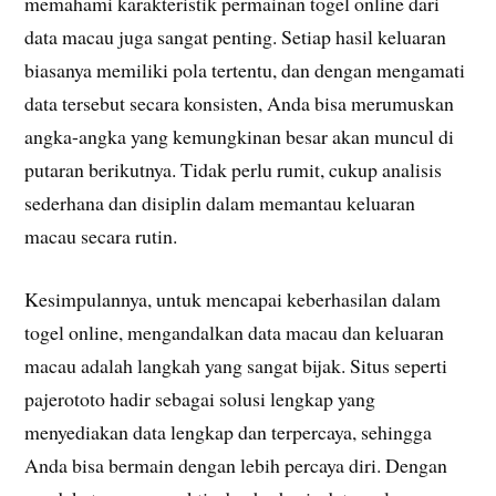
memahami karakteristik permainan togel online dari
data macau juga sangat penting. Setiap hasil keluaran
biasanya memiliki pola tertentu, dan dengan mengamati
data tersebut secara konsisten, Anda bisa merumuskan
angka-angka yang kemungkinan besar akan muncul di
putaran berikutnya. Tidak perlu rumit, cukup analisis
sederhana dan disiplin dalam memantau keluaran
macau secara rutin.
Kesimpulannya, untuk mencapai keberhasilan dalam
togel online, mengandalkan data macau dan keluaran
macau adalah langkah yang sangat bijak. Situs seperti
pajerototo hadir sebagai solusi lengkap yang
menyediakan data lengkap dan terpercaya, sehingga
Anda bisa bermain dengan lebih percaya diri. Dengan