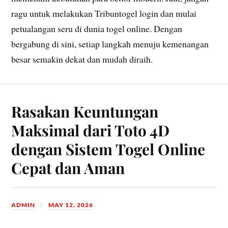
ragu untuk melakukan Tribuntogel login dan mulai
petualangan seru di dunia togel online. Dengan
bergabung di sini, setiap langkah menuju kemenangan
besar semakin dekat dan mudah diraih.
Rasakan Keuntungan
Maksimal dari Toto 4D
dengan Sistem Togel Online
Cepat dan Aman
ADMIN
MAY 12, 2026