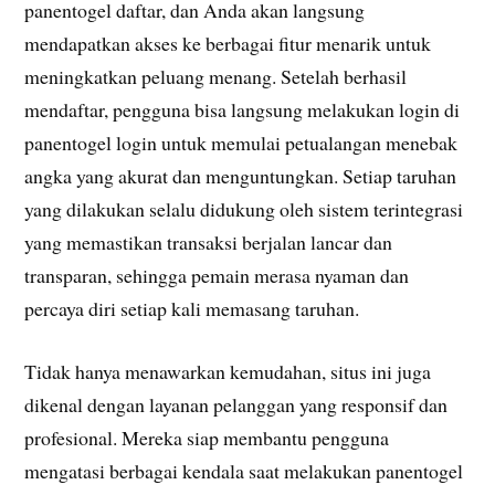
panentogel daftar, dan Anda akan langsung
mendapatkan akses ke berbagai fitur menarik untuk
meningkatkan peluang menang. Setelah berhasil
mendaftar, pengguna bisa langsung melakukan login di
panentogel login untuk memulai petualangan menebak
angka yang akurat dan menguntungkan. Setiap taruhan
yang dilakukan selalu didukung oleh sistem terintegrasi
yang memastikan transaksi berjalan lancar dan
transparan, sehingga pemain merasa nyaman dan
percaya diri setiap kali memasang taruhan.
Tidak hanya menawarkan kemudahan, situs ini juga
dikenal dengan layanan pelanggan yang responsif dan
profesional. Mereka siap membantu pengguna
mengatasi berbagai kendala saat melakukan panentogel