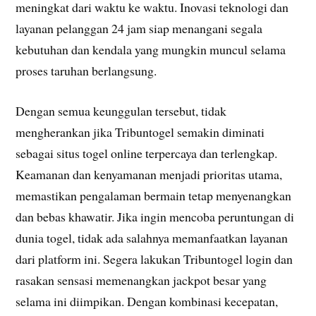
meningkat dari waktu ke waktu. Inovasi teknologi dan
layanan pelanggan 24 jam siap menangani segala
kebutuhan dan kendala yang mungkin muncul selama
proses taruhan berlangsung.
Dengan semua keunggulan tersebut, tidak
mengherankan jika Tribuntogel semakin diminati
sebagai situs togel online terpercaya dan terlengkap.
Keamanan dan kenyamanan menjadi prioritas utama,
memastikan pengalaman bermain tetap menyenangkan
dan bebas khawatir. Jika ingin mencoba peruntungan di
dunia togel, tidak ada salahnya memanfaatkan layanan
dari platform ini. Segera lakukan Tribuntogel login dan
rasakan sensasi memenangkan jackpot besar yang
selama ini diimpikan. Dengan kombinasi kecepatan,