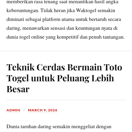
memberikan rasa tenang saat menantikan hasil angka
keberuntungan. Tidak heran jika Waktogel semakin
diminati sebagai platform utama untuk bertaruh secara
daring, menawarkan sensasi dan keuntungan nyata di
dunia togel online yang kompetitif dan penuh tantangan.
Teknik Cerdas Bermain Toto
Togel untuk Peluang Lebih
Besar
ADMIN
MARCH 9, 2026
Dunia taruhan daring semakin menggeliat dengan