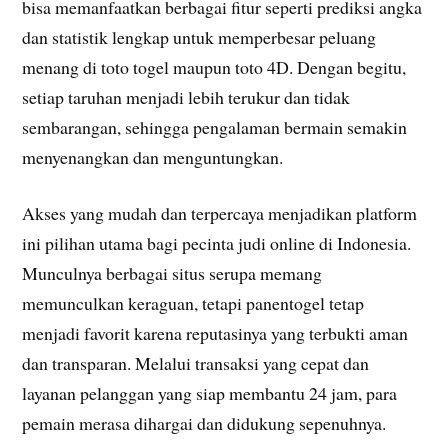
bisa memanfaatkan berbagai fitur seperti prediksi angka
dan statistik lengkap untuk memperbesar peluang
menang di toto togel maupun toto 4D. Dengan begitu,
setiap taruhan menjadi lebih terukur dan tidak
sembarangan, sehingga pengalaman bermain semakin
menyenangkan dan menguntungkan.
Akses yang mudah dan terpercaya menjadikan platform
ini pilihan utama bagi pecinta judi online di Indonesia.
Munculnya berbagai situs serupa memang
memunculkan keraguan, tetapi panentogel tetap
menjadi favorit karena reputasinya yang terbukti aman
dan transparan. Melalui transaksi yang cepat dan
layanan pelanggan yang siap membantu 24 jam, para
pemain merasa dihargai dan didukung sepenuhnya.