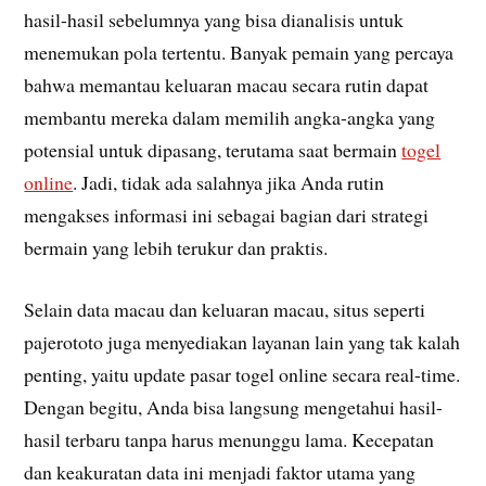
hasil-hasil sebelumnya yang bisa dianalisis untuk
menemukan pola tertentu. Banyak pemain yang percaya
bahwa memantau keluaran macau secara rutin dapat
membantu mereka dalam memilih angka-angka yang
potensial untuk dipasang, terutama saat bermain
togel
online
. Jadi, tidak ada salahnya jika Anda rutin
mengakses informasi ini sebagai bagian dari strategi
bermain yang lebih terukur dan praktis.
Selain data macau dan keluaran macau, situs seperti
pajerototo juga menyediakan layanan lain yang tak kalah
penting, yaitu update pasar togel online secara real-time.
Dengan begitu, Anda bisa langsung mengetahui hasil-
hasil terbaru tanpa harus menunggu lama. Kecepatan
dan keakuratan data ini menjadi faktor utama yang