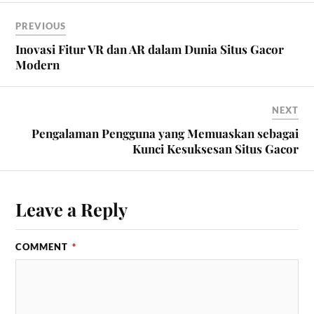
PREVIOUS
Inovasi Fitur VR dan AR dalam Dunia Situs Gacor
Modern
NEXT
Pengalaman Pengguna yang Memuaskan sebagai
Kunci Kesuksesan Situs Gacor
Leave a Reply
COMMENT
*