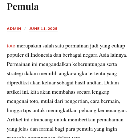
Pemula
ADMIN
JUNE 11, 2025
toto
merupakan salah satu permainan judi yang cukup
populer di Indonesia dan berbagai negara Asia lainnya.
Permainan ini mengandalkan keberuntungan serta
strategi dalam memilih angka-angka tertentu yang
diprediksi akan keluar sebagai hasil undian. Dalam
artikel ini, kita akan membahas secara lengkap
mengenai toto, mulai dari pengertian, cara bermain,
hingga tips untuk meningkatkan peluang kemenangan.
Artikel ini dirancang untuk memberikan pemahaman
yang jelas dan formal bagi para pemula yang ingin
mencoba peruntungan dalam toto.