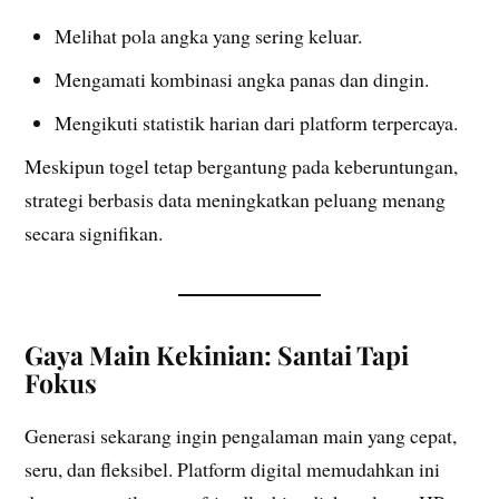
Melihat pola angka yang sering keluar.
Mengamati kombinasi angka panas dan dingin.
Mengikuti statistik harian dari platform terpercaya.
Meskipun togel tetap bergantung pada keberuntungan,
strategi berbasis data meningkatkan peluang menang
secara signifikan.
Gaya Main Kekinian: Santai Tapi
Fokus
Generasi sekarang ingin pengalaman main yang cepat,
seru, dan fleksibel. Platform digital memudahkan ini