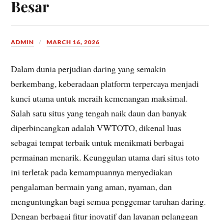
Besar
ADMIN
MARCH 16, 2026
Dalam dunia perjudian daring yang semakin
berkembang, keberadaan platform terpercaya menjadi
kunci utama untuk meraih kemenangan maksimal.
Salah satu situs yang tengah naik daun dan banyak
diperbincangkan adalah VWTOTO, dikenal luas
sebagai tempat terbaik untuk menikmati berbagai
permainan menarik. Keunggulan utama dari situs toto
ini terletak pada kemampuannya menyediakan
pengalaman bermain yang aman, nyaman, dan
menguntungkan bagi semua penggemar taruhan daring.
Dengan berbagai fitur inovatif dan layanan pelanggan