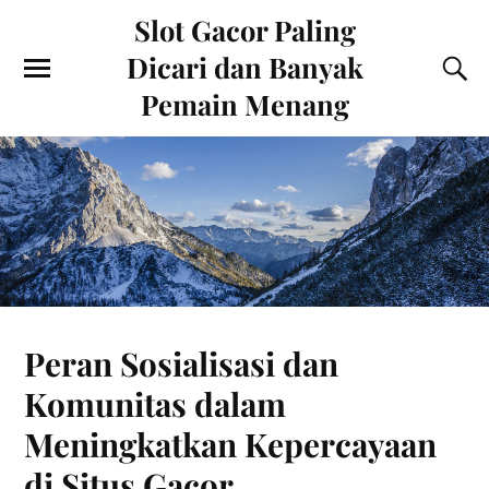
Slot Gacor Paling
Dicari dan Banyak
Pemain Menang
Peran Sosialisasi dan
Komunitas dalam
Meningkatkan Kepercayaan
di Situs Gacor