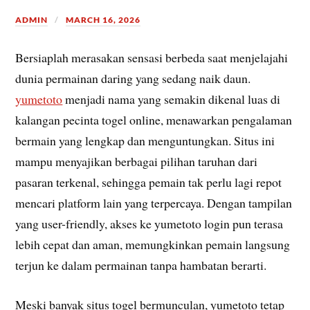
ADMIN
MARCH 16, 2026
Bersiaplah merasakan sensasi berbeda saat menjelajahi
dunia permainan daring yang sedang naik daun.
yumetoto
menjadi nama yang semakin dikenal luas di
kalangan pecinta togel online, menawarkan pengalaman
bermain yang lengkap dan menguntungkan. Situs ini
mampu menyajikan berbagai pilihan taruhan dari
pasaran terkenal, sehingga pemain tak perlu lagi repot
mencari platform lain yang terpercaya. Dengan tampilan
yang user-friendly, akses ke yumetoto login pun terasa
lebih cepat dan aman, memungkinkan pemain langsung
terjun ke dalam permainan tanpa hambatan berarti.
Meski banyak situs togel bermunculan, yumetoto tetap